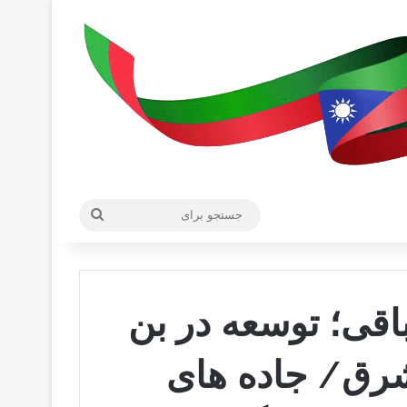
جستجو
برای
باقی؛ توسعه در بن
رق/ جاده های