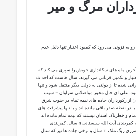
ه، رکورداران مرگ و میر
رو به فزونی می رود که کمبود اعتبار تنها دلیل عدم
آخرین ماه های سکانداری خویش را سپری می کند که
عتبار و تکمیل قربانی می گیرند. سال هاست که احداث
اثی شده تا از دولتی به دولت دیگر منتقل شود و تنها
ر شود. علی ای حال محور مواصلاتی سراوان – سیب
دان از رکورداران جاده های نیمه تمام در جنوب شرق
قدمتی 30، 20 ، 15 و 10 ساله دارند که یا در نقطه صفر باقی مانده اند و یا تنها پیشرفت های
تمام و خطرناک استان نیستند که نیمه تمام مانده اند
بلکه محور های سراوان – ایرانشهر 9 سال، زابل- هیرمند 7 سال، کمربندی آیت الله سیستانی 9 سال، کمربندی
سراوان-آسپیچ 7 سال ، بزرگراه ایرانشهر – بمپور 8 سال، جاده مرزی ریگ ملک 11 سال و برخی جاده ها نیز که سال