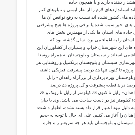
هشدار دهنده دارند و یا همچون جاده
استانداردهای لازم را از نظر ایمنی و تابلوهای کنار
 جاده های کشور نشده اند نسبت به رفع نواقص آن ها
 های اخیر سبب شده یا برخی پروژه ها هیچ پیشرفتی
 حال جاده های استان ها یکی از مهمترین بخش های
ستان را به اغماء می برد، سال گذشته بود که
 های این شهرستان خراب و بسیاری از کشاورزان این
 حال خرداد ماه 94 بود که اوسط هاشمی استاندار سیستان و بلوچستان به همراه روستا
 شهرسازی سیستان و بلوچستان برتکمیل و روشنایی هر
چه سریعترپروژه بزرگراه زاهدان – زابل تاکید کرد با این وجود این پروژه تا کنون تنها 45 درصد پیشرفت فیزیکی داشته
چستان بهره برداری از بزرگراه زاهدان- زابل
بستگی به اعتبار دارد و در حال حاضر بزرگراه زابل- زاهدان 68 درصد در 4 قطعه پیشرفت و کل پروژه 45 درصد
پیشرفت فیزیکی داشته است. وی افزود: از 200 کیلومتر مسیر زاهدان- زابل تا کنون 28 کیلومتر از زابل تا روتک و 28
کیلومتر از زاهدان تاکوله سنگی به بهره برداری رسیده است و 101 کیلومتر نیز در دست ساخت می باشد. وی با بیان
 که به دلیل نبود اعتبار قرار داد بسته نشده، اظهار داشت:
کار 75 کیلومتر مسیر زابل- زاهدان را آغاز می کنیم. علی ای حال با توجه به حجم
سیستان و بلوچستان باید هر چه سریعتر راه چاره