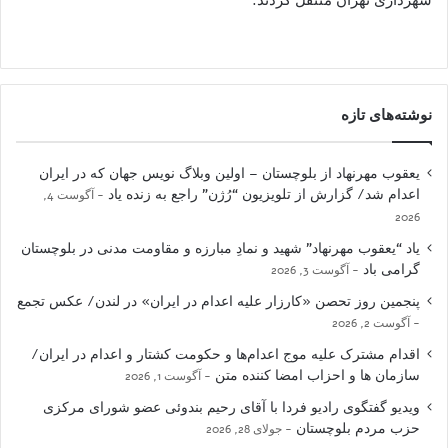
نوشته‌های تازه
یعقوب مهرنهاد از بلوچستان – اولین وبلاگ نویس جهان که در ایران
اعدام شد/ گزارش از تلویزیون “رُژن” راجع به زنده یاد
آگوست 4,
2026
یاد “یعقوب مهرنهاد” شهید و نمادِ مبارزه و مقاومت مدنی در بلوچستان
گرامی باد
آگوست 3, 2026
پنجمین روز تحصن «کارزار علیه اعدام در ایران» در لندن/ عکس تجمع
آگوست 2, 2026
اقدام مشترک علیه موج اعدام‌ها و حکومت کشتار و اعدام در ایران/
سازمان ها و احزاب امضا کننده متن
آگوست 1, 2026
ویدیو گفتگوی رادیو فردا با آقای رحیم بندوئی عضو شورای مرکزی
حزب مردم بلوچستان
جولای 28, 2026