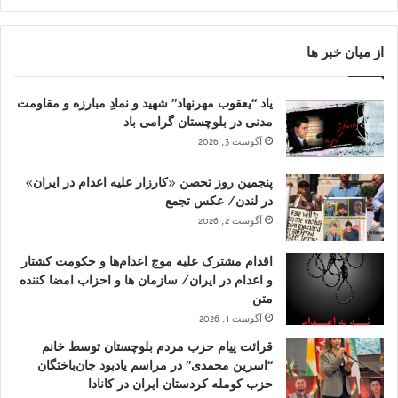
از میان خبر ها
یاد “یعقوب مهرنهاد” شهید و نمادِ مبارزه و مقاومت
مدنی در بلوچستان گرامی باد
آگوست 3, 2026
پنجمین روز تحصن «کارزار علیه اعدام در ایران»
در لندن/ عکس تجمع
آگوست 2, 2026
اقدام مشترک علیه موج اعدام‌ها و حکومت کشتار
و اعدام در ایران/ سازمان ها و احزاب امضا کننده
متن
آگوست 1, 2026
قرائت پیام حزب مردم بلوچستان توسط خانم
“اسرین محمدی” در مراسم یادبود جان‌باختگان
حزب کومله کردستان ایران در کانادا