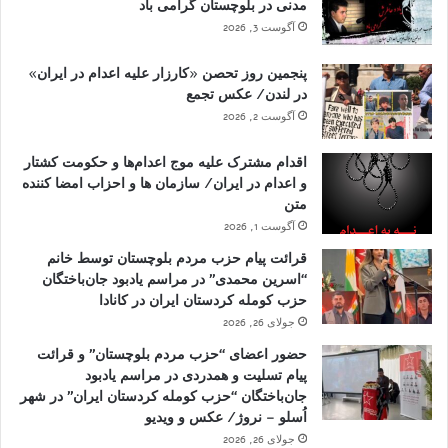
مدنی در بلوچستان گرامی باد
آگوست 3, 2026
پنجمین روز تحصن «کارزار علیه اعدام در ایران»
در لندن/ عکس تجمع
آگوست 2, 2026
اقدام مشترک علیه موج اعدام‌ها و حکومت کشتار
و اعدام در ایران/ سازمان ها و احزاب امضا کننده
متن
آگوست 1, 2026
قرائت پیام حزب مردم بلوچستان توسط خانم
“اسرین محمدی” در مراسم یادبود جان‌باختگان
حزب کومله کردستان ایران در کانادا
جولای 26, 2026
حضور اعضای “حزب مردم بلوچستان” و قرائت
پیام تسلیت و همدردی در مراسم یادبود
جان‌باختگان “حزب کومله کردستان ایران” در شهر
اُسلو – نروژ/ عکس و ویدیو
جولای 26, 2026