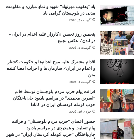
یاد “یعقوب مهرنهاد” شهید و نمادِ مبارزه و مقاومت
مدنی در بلوچستان گرامی باد
آگوست 3, 2026
پنجمین روز تحصن «کارزار علیه اعدام در ایران»
در لندن/ عکس تجمع
آگوست 2, 2026
اقدام مشترک علیه موج اعدام‌ها و حکومت کشتار
و اعدام در ایران/ سازمان ها و احزاب امضا کننده
متن
آگوست 1, 2026
قرائت پیام حزب مردم بلوچستان توسط خانم
“اسرین محمدی” در مراسم یادبود جان‌باختگان
حزب کومله کردستان ایران در کانادا
جولای 26, 2026
حضور اعضای “حزب مردم بلوچستان” و قرائت
پیام تسلیت و همدردی در مراسم یادبود
جان‌باختگان “حزب کومله کردستان ایران” در شهر