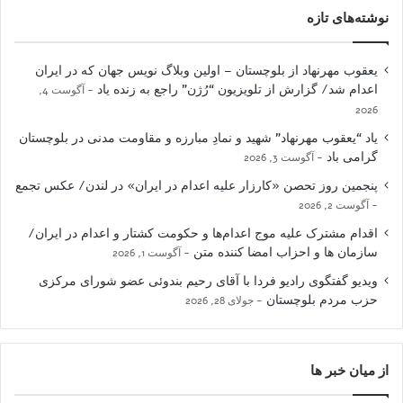
نوشته‌های تازه
یعقوب مهرنهاد از بلوچستان – اولین وبلاگ نویس جهان که در ایران
اعدام شد/ گزارش از تلویزیون “رُژن” راجع به زنده یاد
آگوست 4,
2026
یاد “یعقوب مهرنهاد” شهید و نمادِ مبارزه و مقاومت مدنی در بلوچستان
گرامی باد
آگوست 3, 2026
پنجمین روز تحصن «کارزار علیه اعدام در ایران» در لندن/ عکس تجمع
آگوست 2, 2026
اقدام مشترک علیه موج اعدام‌ها و حکومت کشتار و اعدام در ایران/
سازمان ها و احزاب امضا کننده متن
آگوست 1, 2026
ویدیو گفتگوی رادیو فردا با آقای رحیم بندوئی عضو شورای مرکزی
حزب مردم بلوچستان
جولای 28, 2026
از میان خبر ها