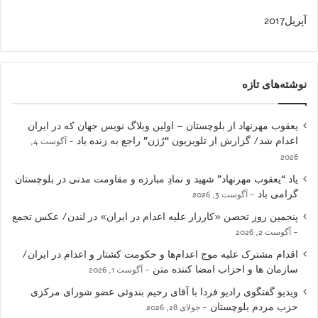
آپریل2017
نوشته‌های تازه
یعقوب مهرنهاد از بلوچستان – اولین وبلاگ نویس جهان که در ایران
اعدام شد/ گزارش از تلویزیون “رُژن” راجع به زنده یاد
آگوست 4,
2026
یاد “یعقوب مهرنهاد” شهید و نمادِ مبارزه و مقاومت مدنی در بلوچستان
گرامی باد
آگوست 3, 2026
پنجمین روز تحصن «کارزار علیه اعدام در ایران» در لندن/ عکس تجمع
آگوست 2, 2026
اقدام مشترک علیه موج اعدام‌ها و حکومت کشتار و اعدام در ایران/
سازمان ها و احزاب امضا کننده متن
آگوست 1, 2026
ویدیو گفتگوی رادیو فردا با آقای رحیم بندوئی عضو شورای مرکزی
حزب مردم بلوچستان
جولای 28, 2026