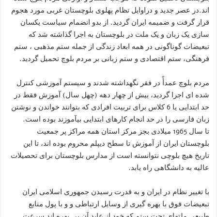
اند.در عصر جدید و دراوایل نظام پهلوی بلوچستان غربی مورد هجوم
قرار گرفت و ضمیمه ایران گردید. از بدو انضمام سیاست یکسان
سازی یک زبان و یک ملت در بلوچستان به اجرا گذاشته شد که
تبعیضات گوناگونی در همه ابعاد زندگی از جمله ستم مذهبی ، ستم
فرهنگی، ستم اقتصادی و ستم زبانی بر مردم بلوچ تحمیل گردید.
مردم بلوچ عمدأً در فقر نگهداشته شدند و سیستم آموزشی کنترل
شده ای اجرا گردید، بیش از چهار دهه (چهل سال) آموزش فقط در
حد ابتدایی یا 6 کلاس برای تربیت افرادی که بتوانند خواندن و نوشتن
زبان فارسی را در حد انجام کارهای ابتدایی بیآموزند بوده است.
تا سال 1965 میلادی بجز مرکز استان همه مراکز پر جمعیت
بلوچستان ایران از آموزش تا سطح دیپلم محروم بوده اند، تا این
تاریخ هیچ بلوچی نتوانسته است از مدارس بلوچستان برای تحصیلات
عالیه به دانشگاهی راه یابد.
با تغییر نظام در ایران و به قدرت رسیدن جمهوری اسلامی ایران
تبعیضات فوق با بهره گیری از وسایل ارتباطی و و با پول منابع
طبیعی ملتهای تحت ستم که خود از عاید آن بی بهره اند سرعت