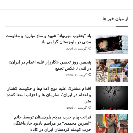
از میان خبر ها
یاد “یعقوب مهرنهاد” شهید و نمادِ مبارزه و مقاومت
مدنی در بلوچستان گرامی باد
آگوست 3, 2026
پنجمین روز تحصن «کارزار علیه اعدام در ایران»
در لندن/ عکس تجمع
آگوست 2, 2026
اقدام مشترک علیه موج اعدام‌ها و حکومت کشتار
و اعدام در ایران/ سازمان ها و احزاب امضا کننده
متن
آگوست 1, 2026
قرائت پیام حزب مردم بلوچستان توسط خانم
“اسرین محمدی” در مراسم یادبود جان‌باختگان
حزب کومله کردستان ایران در کانادا