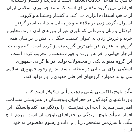
افراطی ترین گروه مذهبی ای است که مانند جمهوری اسلامی ایران
از مذهب استفاده ابزاری می کند. با کشتار وحشیانه و گروهی
اسیران، گردن زدن در ملاءِعام و در مقابل میدیا، به اسیر گرفتن
کودکان و زنان و مردانی که باوری غیر از باورهای آنان دارند، تجاوز و
خرید و فروش زنان به عنوان غنیمت جنگی، داعش را در میان همه
گروهها به عنوان افراطی ترین گروه متمایز کرده است، که موجبات
انزجار جهانی را فراهم آورده و چهره مذهب را تخریب کرده است.
این گروه میتواند یکی از محصولات تولید افراط گرایی جمهوری
اسلامی برای بی ثباتی در منطقه باشد. تداوم وجود جمهوری اسلامی
می تواند همواره گروههای افراطی جدیدی را باز تولید کند.
ملّت بلوچ با اکثریتی سُنی مذهب ملّتی سکولار است که با
باورداشتهای گوناگون در جغرافیای بلوچستان در همزیستی مسالمت
آمیز بسر میبرند. آنچه این همزیستی را پررنگتر می کند وابستگی این
افراد به ملّت بلوچ و زندگی در جغرافیای بلوچستان است. مردم بلوچ
ملّتی با سرزمین مشخص، زبان و اداب و رسوم مخصوص به خود
است.