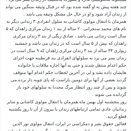
چند هفته پیش به او گفته شده بود که در قبال وثیقه سنگین می تواند
از زندان آزاد شود و او در حال حل مشکل وثیقه می باشد .
همزمان با انتقال مولوی کاشانی به سلول انفرادی ۳ زندانی دیگر به
نام های محمد سنجرانی ۲۰ ساله از بند ۱ زندان مرکزی زاهدان که ۵
سال است زندانی می باشد ، صادق ریگی از بند ۳ زندان مرکزی
زاهدان که بیش از ۵ سال است که در زندان می باشد و جمشید
زیواری ۳۴ ساله از بند ۳ زندان مرکزی زاهدان که ۹ سال است در
زندان بسر می برد به سلولهای انفرادی بند قرنطینه جهت اجرای
حکم اعدام منتقل شدند و حتی به آنها اجازه ملاقات با خانواده
هایشان داده نشد و لی در آخرین لحظات حکم اعدام آنها متوقف
گردید بعضی از آنها برای دومین باراست که پای چوبه دار برده می
شوند و پس از چند روز انتظار مرگ مجددا به سلولهای خود باز
گردانده می شوند .
روز پنجشنبه اول بهمن ماه همزمان با انتقال مولوی کاشانی و سایر
زندانیان عادی تمامی ارتباطهای زندان با بیرون از آن تا روز یکشنبه
قطع گردید.
فعالین حقوق بشر و دمکراسی در ایران، انتقال مولوی نور الدین
کاشانی از روحانیون اهل سنت و ۳ زندانی دیگر به سلولهای انفرادی