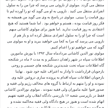
منتقل می گردد .مولوی از ناروئی می پرسد که چرا من را به سلول
انفرادی منتقل می کنید . نارویی به او می گوید که تو را آورده ایم تا
روز قیامت را ببینی. مولوی در پاسخ به وی می گوید من همیشه به
فکر روز قیامت بوده ، هستم و خواهم بود . اما شما هستید که هیچ
اعتقادی به روز قیامت ندارید .اما هنوز برای مولوی کاشانی مبهم
است که چرا او را به سلول انفرادی منتقل کرده اند و باز هم از
نارویی می پرسد که مرا به کجا می خواهید ببرید و او به مولوی می
گوید که می خواهیم تو را اعدام کنیم.
مولوی نور الدین کاشانی مردادماه سال ۱۳۹۲ با یورش مامورین
اطلاعات سپاه در شهر زاهدان دستگیر و به مدت ۶ ماه در شکنجه
گاه اطلاعات سپاه تحت شدیدترین شکنجه های جسمی و روحی
بازجویان قرارداشت تا وادار به اعتراف علیه خود شود . نهایتا
بازجویان اطلاعات سپاه اقدام به پرونده سازی دروغین علیه وی
نمودند و او را متهم به ارتباط با گروه های مخالف رژیم ولی فقیه و
صدور فتوا علیه ماموران ولی فقیه نمودند . مولوی نورالدین کاشانی
فقط در بازپرسی شعبه ۱۶ بازرسی دادگاه انقلاب ولی فقیه تفهیم
اتهام شده است و هنوز در هیچ دادگاه ولی فقیه محاکمه نشده و
هیچگونه محکومیتی ندارد و بصورت بلاتکلیف در زندان بسر می برد .