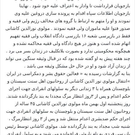
بازجویان قرارداشت تا وادار به اعتراف علیه خود شود . نهایتا
بازجویان اطلاعات سپاه اقدام به پرونده سازی دروغین علیه وی
نمودند و او را متهم به ارتباط با گروه های مخالف رژیم ولی فقیه و
صدور فتوا علیه ماموران ولی فقیه نمودند . مولوی نورالدین کاشانی
فقط در بازپرسی شعبه ۱۶ بازرسی دادگاه انقلاب ولی فقیه تفهیم
اتهام شده است و هنوز در هیچ دادگاه ولی فقیه محاکمه نشده و
هیچگونه محکومیتی ندارد و بصورت بلاتکلیف در زندان بسر می برد .
چند هفته پیش به او گفته شده بود که در قبال وثیقه سنگین می تواند
از زندان آزاد شود و او در حال حل مشکل وثیقه می باشد .
بنا به گزارشات رسیده به « فعالین حقوق بشر و دمکراسی در ایران
»انتقال مولوی نور الدین کاشانی از روحانیون اهل سنت سیستان و
بلوچستان همراه با ۳ زندانی دیگر به سلولهای انفرادی جهت اجرای
حکم اعدام و پس از ۳روز انتظار مرگ مجددا به بند بازگردانده شدند.
روز پنجشنبه اول بهمن ماه مولوی نورالدین کاشانی ۴۵ ساله از
روحانیون اهل سنت سیستان و بلوچستان به سلولهای انفرادی جهت
اجرای حکم ضدبشری اعدام منتقل شد و پس از ۳ روز انتظارمرگ ،
شنبه شب مجداد به بند بازگردانده شد. مولوی کاشانی توسط رئیس
بازرسی فردی به نام ناروئی فراخوانده می شود و به سلول انفرادی