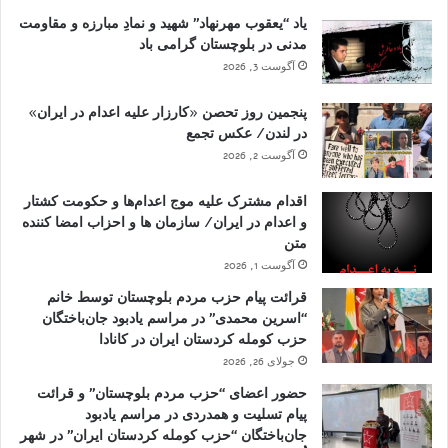
یاد “یعقوب مهرنهاد” شهید و نمادِ مبارزه و مقاومت
مدنی در بلوچستان گرامی باد
آگوست 3, 2026
پنجمین روز تحصن «کارزار علیه اعدام در ایران»
در لندن/ عکس تجمع
آگوست 2, 2026
اقدام مشترک علیه موج اعدام‌ها و حکومت کشتار
و اعدام در ایران/ سازمان ها و احزاب امضا کننده
متن
آگوست 1, 2026
قرائت پیام حزب مردم بلوچستان توسط خانم
“اسرین محمدی” در مراسم یادبود جان‌باختگان
حزب کومله کردستان ایران در کانادا
جولای 26, 2026
حضور اعضای “حزب مردم بلوچستان” و قرائت
پیام تسلیت و همدردی در مراسم یادبود
جان‌باختگان “حزب کومله کردستان ایران” در شهر