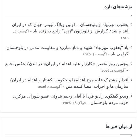
نوشته‌های تازه
یعقوب مهرنهاد از بلوچستان – اولین وبلاگ نویس جهان که در ایران
اعدام شد/ گزارش از تلویزیون “رُژن” راجع به زنده یاد
آگوست 4,
2026
یاد “یعقوب مهرنهاد” شهید و نمادِ مبارزه و مقاومت مدنی در بلوچستان
گرامی باد
آگوست 3, 2026
پنجمین روز تحصن «کارزار علیه اعدام در ایران» در لندن/ عکس تجمع
آگوست 2, 2026
اقدام مشترک علیه موج اعدام‌ها و حکومت کشتار و اعدام در ایران/
سازمان ها و احزاب امضا کننده متن
آگوست 1, 2026
ویدیو گفتگوی رادیو فردا با آقای رحیم بندوئی عضو شورای مرکزی
حزب مردم بلوچستان
جولای 28, 2026
از میان خبر ها