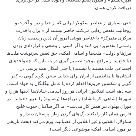
دریافت کردن همان.
حتی بسیاری از عناصر سکولار ایرانی که از خدا و دین و آخرت و
روحانیت تقدس زدایی می‌کنند حاضر نیستند از «ایران با قدرت
مرکزی متمرکز» یا عناصر هویتی امروز آن (دین رسمی، زبان
رسمی) تقدس‌زدایی کنند و اگر کسی از وضعی و قراردادی بودن
مرزها و دولت- ملت‌ها و اسامی امکنه، حق تعیین سرنوشت ملت‌ها
(با خلع ید از مراجع موجود تصمیم گیری در باب این که چه واحدهای
اجتماعی ملت هستند یا نیستند) یا حتی امکان همه پرسی در
استان‌ها یا مناطقی از ایران برای جدایی سخن بگوید گویی به کفر
گویی و شکستن حریم‌ها اقدام کرده یا عامل بیگانگان بد خواه است.
سه دهه است انقلابیون ایرانی هر روز اسامی خیابان‌ها (دهها هزار) و
شهرها (شاهی، کرمانشاه) و دریاچه‌ها (رضاییه) را تغییر داده‌اند- در
دوران پهلوی نیز همین کار می‌شد- اما اگر ساکنان جنوب خلیج
فارس همان کار را بکنند رگ‌های گردن وطن پرستان دیندار و
سکولار، انقلابی و غیر انقلابی از عصبانیت ورم می‌کند (بحث تاریخی
در مورد اسامی امکنه موضوعی دیگر است).