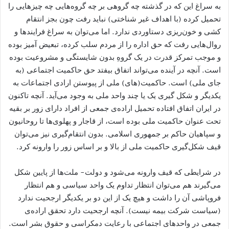
به سراغ این که در گذشته چه گروهی بر چه گروه‌هایی چه چیزهایی را
تحمیل کرده (با اهداف غیر شناختی) نباید رفت چون بجز انتقام
کشی و خون‌ریزی دستاوردی ندارد. اما می‌توان به سراغ فرایندها و
روال‌هایی رفت که حق اداره را از مردم سلب کرده، تبعیض آمیز بوده
و موجب تمرکز قدرت در یک گروهِ بدون شایستگی و مشروعیت بوده
است. آنچه در آینده می‌تواند اتفاق بیفتد حق حاکمیت اجتماعی (به
جای ملی) است. حاکمیت(های) ملی از پیوستن ارادی اجتماعات به
یکدیگر و شکل گیری یک یا چند واحد ملی به وجود می‌آید. آنچه تاکنون
در ایران اتفاق افتاده تحمیل اراده‌ی جمعی از افراد دارای زور بر بقیه
تحت عنوان حاکمیت ملی بوده است، از قاجار و پهلوی‌ها تا روحانیون
و سپاهیان حاکم بر جمهوری اسلامی. بدون انتقام‌گیری نیز می‌توان
قیف شکل‌گیری حاکمیت ملی از بالا و بر اساس زور را وارونه کرد.
در شرایطی که قیف وارونه می‌شود و دولت- ملت‌ها از پایین شکل
می‌گیرند هم می‌توان انتظار تداوم یک واحد سیاسی و هم انتظار
فروپاشی آن را داشت و هیچ یک از این دو بر یکدیگر ارجحیت ندارد
(سیاست شرکت بیمه نیست). آنچه ارجحیت دارد تحقق اراده‌ی
جمعی در واحدهای اجتماعی با رعایت دمکراسی و حقوق بشر است.