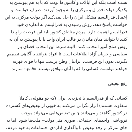
نشده است بلکه این ایالات و کانتون‌ها بودند که با به هم پیوستن به
یکدیگر دولت فدرال و مرکزی را به وجود آوردند. صرف خواست و
اِعمال فدرالیسم مشکل ایران را حل نمی‌کند اگر دولت مرکزی به این
خواست پاسخ دهد. روش رسیدن به فدرالیسم به اندازه‌ی خود
فدرالیسم اهمیت دارد. مردم مناطق کشور باید این فرصت را پیدا
کنند تا بتوانند میان ماندن در قالب ایران واحد یا نا پیوستن به آن به
روش صلح آمیز انتخاب کنند. البته شرط این انتخاب فضای باز
سیاسی و جریان آزاد اطلاعات است تا افراد بتوانند با آگاهی تصمیم
بگیرند. بدون این فرصت، ایرانیان وطن پرست تنها با قوای قهریه
خواهند توانست کسانی را که با آنان موافق نیستند «قانع» سازند.
رفع تبعیض
کسانی که از فدرالیسم یا تجزیه‌ی ایران (که دو مقوله‌ی کاملا
متفاوت هستند) ابراز نگرانی می‌کنند به خوبی از تبعیض‌های گسترده
در کشور آگاهند و می‌دانند چنین تبعیض‌هایی می‌تواند موجب
فروپاشی واحدهای اجتماعی صوری مثل دولت- ملت‌ها شود. اما به
جای تمرکز بر رفع تبعیض با واگذاری اداره‌ی اجتماعات به خود مردم،