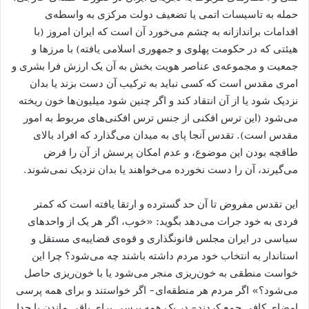
حمله به تاسیسات اتمی یا تضعیف دولت مرکزی به واسطه‌ی
اقدامات براندازانه به چشم می‌خورد آن است که ایران امروز (با
هیئتی که در حکومت پهلوی و جمهوری اسلامی یافته) با مرزها و
جمعیت و مجموعه‌ی عناصر هویت بخش به آن یک ارزش فرا بشری و
امری مقدس است که کسی نباید به ترکیب آن دست بزند یا بدان
نزدیک شود یا از آن انتقاد کند و اگر چنین شود میلیون‌ها خون ریخته
می‌شود (این ترس افکنی از جنس ترس افکنی‌های مربوط به امور
مقدس است). تقدس آنجا پای به میدان می‌گذارد که افراد بالای
طاقچه بودن این موضوع، و عدم امکان پرسش از آن را فرض
می‌گیرند، آن را دست نخورده می‌خواهند یا بدان نزدیک نمی‌شوند.
این تقدس مفروض تا آن حد گسترده و ارتقا یافته است که کمتر
فردی به خود جرات می‌دهد بگوید: «خوب، اگر هر یک از واحدهای
سیاسی در ایران مجلس قانونگذاری و قوه‌ی قضاییه‌ی مستقل و
استاندار به انتخاب خود مردم داشته باشند چه می‌شود؟ چرا این
خواست منطقی به خون‌ریزی منجر می‌شود یا با خون‌ریزی حاصل
می‌شود؟» اگر مردم هر منطقه‌ای- اگر خواستند و برای همه پرسی
امضای کافی جمع کردند- در یک همه پرسی برای باقی ماندن یا جدا