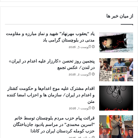
از میان خبر ها
یاد “یعقوب مهرنهاد” شهید و نمادِ مبارزه و مقاومت
مدنی در بلوچستان گرامی باد
آگوست 3, 2026
پنجمین روز تحصن «کارزار علیه اعدام در ایران»
در لندن/ عکس تجمع
آگوست 2, 2026
اقدام مشترک علیه موج اعدام‌ها و حکومت کشتار
و اعدام در ایران/ سازمان ها و احزاب امضا کننده
متن
آگوست 1, 2026
قرائت پیام حزب مردم بلوچستان توسط خانم
“اسرین محمدی” در مراسم یادبود جان‌باختگان
حزب کومله کردستان ایران در کانادا
جولای 26, 2026