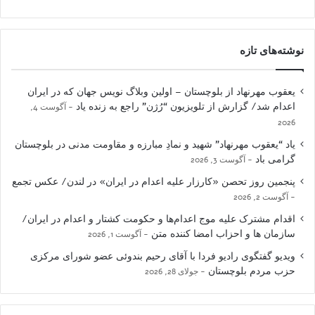
نوشته‌های تازه
یعقوب مهرنهاد از بلوچستان – اولین وبلاگ نویس جهان که در ایران
اعدام شد/ گزارش از تلویزیون “رُژن” راجع به زنده یاد
آگوست 4,
2026
یاد “یعقوب مهرنهاد” شهید و نمادِ مبارزه و مقاومت مدنی در بلوچستان
گرامی باد
آگوست 3, 2026
پنجمین روز تحصن «کارزار علیه اعدام در ایران» در لندن/ عکس تجمع
آگوست 2, 2026
اقدام مشترک علیه موج اعدام‌ها و حکومت کشتار و اعدام در ایران/
سازمان ها و احزاب امضا کننده متن
آگوست 1, 2026
ویدیو گفتگوی رادیو فردا با آقای رحیم بندوئی عضو شورای مرکزی
حزب مردم بلوچستان
جولای 28, 2026