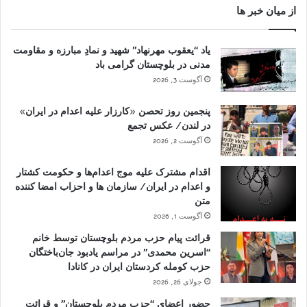
از میان خبر ها
یاد “یعقوب مهرنهاد” شهید و نمادِ مبارزه و مقاومت
مدنی در بلوچستان گرامی باد
آگوست 3, 2026
پنجمین روز تحصن «کارزار علیه اعدام در ایران»
در لندن/ عکس تجمع
آگوست 2, 2026
اقدام مشترک علیه موج اعدام‌ها و حکومت کشتار
و اعدام در ایران/ سازمان ها و احزاب امضا کننده
متن
آگوست 1, 2026
قرائت پیام حزب مردم بلوچستان توسط خانم
“اسرین محمدی” در مراسم یادبود جان‌باختگان
حزب کومله کردستان ایران در کانادا
جولای 26, 2026
حضور اعضای “حزب مردم بلوچستان” و قرائت