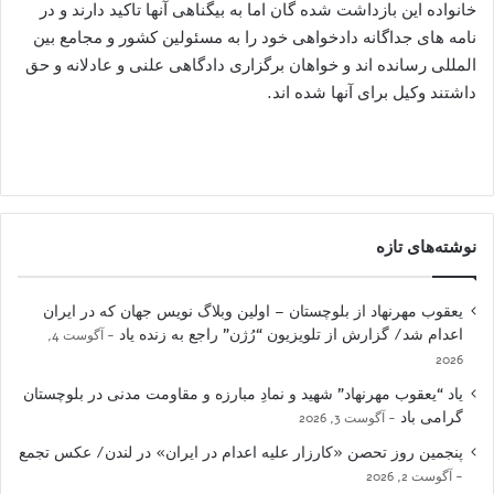
خانواده این بازداشت شده گان اما به بیگناهی آنها تاکید دارند و در
نامه های جداگانه دادخواهی خود را به مسئولين کشور و مجامع بین
المللی رسانده اند و خواهان برگزاری دادگاهی علنی و عادلانه و حق
داشتند وکیل برای آنها شده اند.
نوشته‌های تازه
یعقوب مهرنهاد از بلوچستان – اولین وبلاگ نویس جهان که در ایران
اعدام شد/ گزارش از تلویزیون “رُژن” راجع به زنده یاد
آگوست 4,
2026
یاد “یعقوب مهرنهاد” شهید و نمادِ مبارزه و مقاومت مدنی در بلوچستان
گرامی باد
آگوست 3, 2026
پنجمین روز تحصن «کارزار علیه اعدام در ایران» در لندن/ عکس تجمع
آگوست 2, 2026