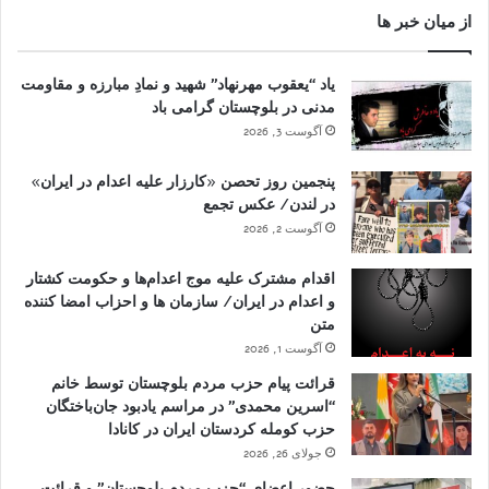
از میان خبر ها
یاد “یعقوب مهرنهاد” شهید و نمادِ مبارزه و مقاومت
مدنی در بلوچستان گرامی باد
آگوست 3, 2026
پنجمین روز تحصن «کارزار علیه اعدام در ایران»
در لندن/ عکس تجمع
آگوست 2, 2026
اقدام مشترک علیه موج اعدام‌ها و حکومت کشتار
و اعدام در ایران/ سازمان ها و احزاب امضا کننده
متن
آگوست 1, 2026
قرائت پیام حزب مردم بلوچستان توسط خانم
“اسرین محمدی” در مراسم یادبود جان‌باختگان
حزب کومله کردستان ایران در کانادا
جولای 26, 2026
حضور اعضای “حزب مردم بلوچستان” و قرائت