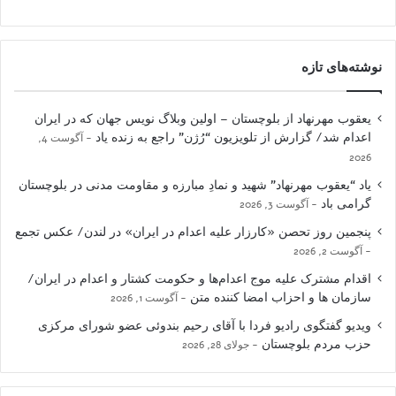
نوشته‌های تازه
یعقوب مهرنهاد از بلوچستان – اولین وبلاگ نویس جهان که در ایران
اعدام شد/ گزارش از تلویزیون “رُژن” راجع به زنده یاد
آگوست 4,
2026
یاد “یعقوب مهرنهاد” شهید و نمادِ مبارزه و مقاومت مدنی در بلوچستان
گرامی باد
آگوست 3, 2026
پنجمین روز تحصن «کارزار علیه اعدام در ایران» در لندن/ عکس تجمع
آگوست 2, 2026
اقدام مشترک علیه موج اعدام‌ها و حکومت کشتار و اعدام در ایران/
سازمان ها و احزاب امضا کننده متن
آگوست 1, 2026
ویدیو گفتگوی رادیو فردا با آقای رحیم بندوئی عضو شورای مرکزی
حزب مردم بلوچستان
جولای 28, 2026