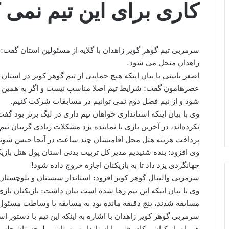
کاری برای این تیم نمی ک
سرمربی تیم گوهر گویر زاهدان با گلایه از مسئولین استان گفت: 
زاهدان منحل می شود.
اصغر نائینی با بیان اینکه هیچ حمایتی از تیم گوهر کویر در اس
عصرهامون گفت: شرایط تیم اصلا مناسب نیست و اگر به همین من
شود و از نیم فصل دوم نمی توانیم در مسابقات شرکت کنیم.
وی با بیان اینکه استانداری خواهان تیم داری در لیگ برتر بود گف
نکرده‌اند، در آخرین بازی با نماینده یزد مشکلات زیادی گریبان ت
پرداخت هزینه هتل محل اقامتشان چند ساعت در آنجا حبس شوند
وی افزود: بنده شنیدیم مدیر کل تربیت بدنی استان پول هتل باز
جهانگردی یزد داد تا به بازیکنان اجازه خروج داده شود!
سرمربی والیبال گوهر کویر افزود: استاندار سیستان و بلوچستان
وی با بیان اینکه این تیم رها شده است بیان داشت: بازیکنان ب
مسابقه شدند، پنج دقیقه مانده بود به مسابقه با وساطت مسئول
سرمربی گوهر کویر زاهدان با اشاره به اینکه این تیم با دستور 
همراه بازیکنان و کادر فنی با استاندار سیستان و بلوچستان جلس