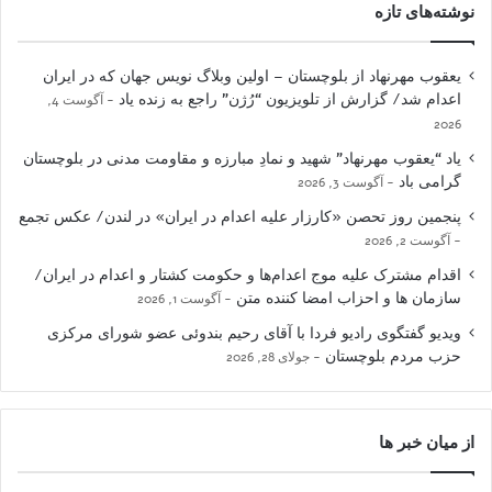
نوشته‌های تازه
یعقوب مهرنهاد از بلوچستان – اولین وبلاگ نویس جهان که در ایران
اعدام شد/ گزارش از تلویزیون “رُژن” راجع به زنده یاد
آگوست 4,
2026
یاد “یعقوب مهرنهاد” شهید و نمادِ مبارزه و مقاومت مدنی در بلوچستان
گرامی باد
آگوست 3, 2026
پنجمین روز تحصن «کارزار علیه اعدام در ایران» در لندن/ عکس تجمع
آگوست 2, 2026
اقدام مشترک علیه موج اعدام‌ها و حکومت کشتار و اعدام در ایران/
سازمان ها و احزاب امضا کننده متن
آگوست 1, 2026
ویدیو گفتگوی رادیو فردا با آقای رحیم بندوئی عضو شورای مرکزی
حزب مردم بلوچستان
جولای 28, 2026
از میان خبر ها