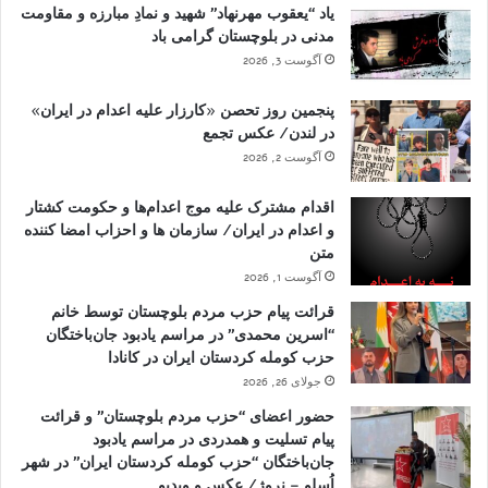
یاد “یعقوب مهرنهاد” شهید و نمادِ مبارزه و مقاومت
مدنی در بلوچستان گرامی باد
آگوست 3, 2026
پنجمین روز تحصن «کارزار علیه اعدام در ایران»
در لندن/ عکس تجمع
آگوست 2, 2026
اقدام مشترک علیه موج اعدام‌ها و حکومت کشتار
و اعدام در ایران/ سازمان ها و احزاب امضا کننده
متن
آگوست 1, 2026
قرائت پیام حزب مردم بلوچستان توسط خانم
“اسرین محمدی” در مراسم یادبود جان‌باختگان
حزب کومله کردستان ایران در کانادا
جولای 26, 2026
حضور اعضای “حزب مردم بلوچستان” و قرائت
پیام تسلیت و همدردی در مراسم یادبود
جان‌باختگان “حزب کومله کردستان ایران” در شهر
اُسلو – نروژ/ عکس و ویدیو