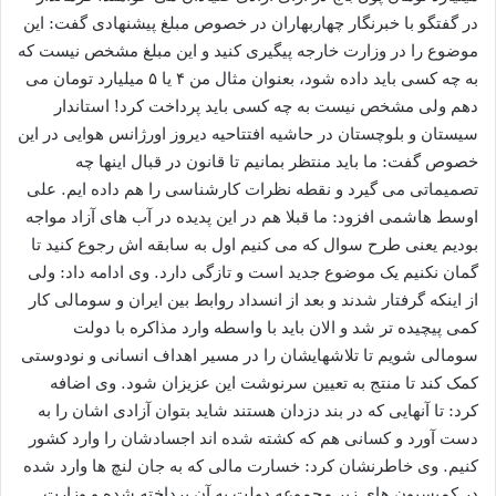
در گفتگو با خبرنگار چهاربهاران در خصوص مبلغ پیشنهادی گفت: این
موضوع را در وزارت خارجه پیگیری کنید و این مبلغ مشخص نیست که
به چه کسی باید داده شود، بعنوان مثال من ۴ یا ۵ میلیارد تومان می
دهم ولی مشخص نیست به چه کسی باید پرداخت کرد! استاندار
سیستان و بلوچستان در حاشیه افتتاحیه دیروز اورژانس هوایی در این
خصوص گفت: ما باید منتظر بمانیم تا قانون در قبال اینها چه
تصمیماتی می گیرد و نقطه نظرات کارشناسی را هم داده ایم. علی
اوسط هاشمی افزود: ما قبلا هم در این پدیده در آب های آزاد مواجه
بودیم یعنی طرح سوال که می کنیم اول به سابقه اش رجوع کنید تا
گمان نکنیم یک موضوع جدید است و تازگی دارد. وی ادامه داد: ولی
از اینکه گرفتار شدند و بعد از انسداد روابط بین ایران و سومالی کار
کمی پیچیده تر شد و الان باید با واسطه وارد مذاکره با دولت
سومالی شویم تا تلاشهایشان را در مسیر اهداف انسانی و نودوستی
کمک کند تا منتج به تعیین سرنوشت این عزیزان شود. وی اضافه
کرد: تا آنهایی که در بند دزدان هستند شاید بتوان آزادی اشان را به
دست آورد و کسانی هم که کشته شده اند اجسادشان را وارد کشور
کنیم. وی خاطرنشان کرد: خسارت مالی که به جان لنچ ها وارد شده
در کمیسیون های زیر مجموعه دولت به آن پرداخته شده و وزارت