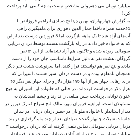
میلیارد تومان می دهم ولی مشخص نیست به چه کسی باید پرداخت
کرد!
به گزارش چهاربهاران، بهمن 93 لنچ صیادی ابراهیم فروزانفر با
20خدمه همراه ناخدا جمال‌الدین دهواری برای ماهیگیری راهی
آب‌های آزاد شد تا یک ماهه بازگردد، اما 6 فروردین درست بعد از این
که به خانواده خبر دادند در راه بازگشت هستند توسط دزدان دریایی
سومالی ربوده شده و تاکنون هم آزاد نشده‌اند. از این 21 نفر
گروگان، هشت نفر به دلیل شرایط نامناسب جان خود را از دست
دادند و پنج نفر هم توانستند فرار کنند، اما سرنوشت هشت نفر دیگر
همچنان نامعلوم بوده و در دست دزدان اسیر هستند. اسیرانی که
برای رهایی چهار نفر از آنها 150 هزار دلار و برای چهار نفر دیگر 30
هزار دلار درخواست کرده‌اند. در حالی که خانواده این اسیران به هیچ
عنوان توانایی پرداخت چنین مبلغی را ندارند و چشم امیدشان به
مسئولان است. ابراهیم فروزان مهر، مالک لنج سراج کنارک دیروز در
دیدار استاندار با خانواده ملوانان در حصر دزدان دریایی در سالن
جلسات شیلات چابهار گفت: صیادان بعد از چند ماه گرفتاری در بند
دزدان دریایی سومالی تماس تلفنی گرفته اند که دزدان درخواست ۳
میلیارد تومان پول باج در ازای آزادی صیادان می خواهند. فرماندار