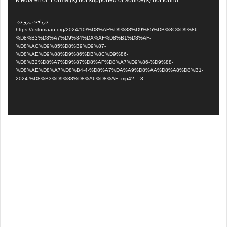
نمایشگر
Media error: Format(s) not supported or source(s) not found
ویدیو
دریافت پرونده:
https://ostomaan.org/2024/10/%D8%AF%D9%88%D9%85%DB%8C%D9%86-
%D8%B3%D8%A7%D9%84%DA%AF%D8%B1%D8%AF-
%D8%AC%D9%85%D8%B9%D9%87-
%D8%AE%D9%88%D9%86%DB%8C%D9%86-
%D8%B2%D8%A7%D9%87%D8%AF%D8%A7%D9%86-%D9%88-
%D8%AE%D8%A7%D8%B4-4-%D8%A7%DA%A9%D8%AA%D8%A8%D8%B1-
2024-%D8%B3%D9%88%D8%A6%D8%AF-.mp4?_=3