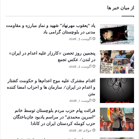
از میان خبر ها
یاد “یعقوب مهرنهاد” شهید و نمادِ مبارزه و مقاومت
مدنی در بلوچستان گرامی باد
آگوست 3, 2026
پنجمین روز تحصن «کارزار علیه اعدام در ایران»
در لندن/ عکس تجمع
آگوست 2, 2026
اقدام مشترک علیه موج اعدام‌ها و حکومت کشتار
و اعدام در ایران/ سازمان ها و احزاب امضا کننده
متن
آگوست 1, 2026
قرائت پیام حزب مردم بلوچستان توسط خانم
“اسرین محمدی” در مراسم یادبود جان‌باختگان
حزب کومله کردستان ایران در کانادا
جولای 26, 2026