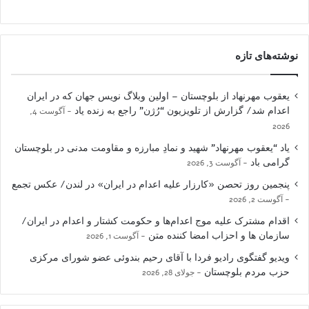
نوشته‌های تازه
یعقوب مهرنهاد از بلوچستان – اولین وبلاگ نویس جهان که در ایران
اعدام شد/ گزارش از تلویزیون “رُژن” راجع به زنده یاد
آگوست 4,
2026
یاد “یعقوب مهرنهاد” شهید و نمادِ مبارزه و مقاومت مدنی در بلوچستان
گرامی باد
آگوست 3, 2026
پنجمین روز تحصن «کارزار علیه اعدام در ایران» در لندن/ عکس تجمع
آگوست 2, 2026
اقدام مشترک علیه موج اعدام‌ها و حکومت کشتار و اعدام در ایران/
سازمان ها و احزاب امضا کننده متن
آگوست 1, 2026
ویدیو گفتگوی رادیو فردا با آقای رحیم بندوئی عضو شورای مرکزی
حزب مردم بلوچستان
جولای 28, 2026