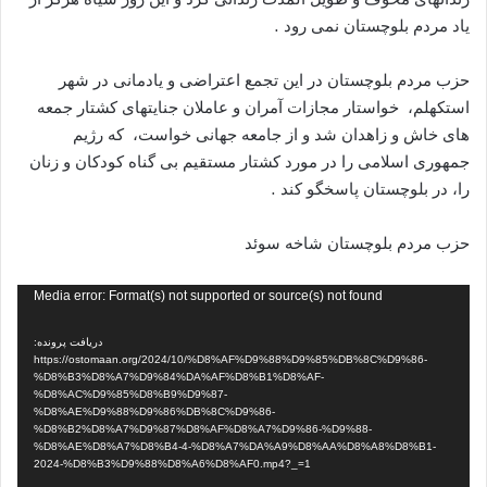
یاد مردم بلوچستان نمی رود .
حزب مردم بلوچستان در این تجمع اعتراضی و یادمانی در شهر
استکهلم، خواستار مجازات آمران و عاملان جنایتهای کشتار جمعه
های خاش و زاهدان شد و از جامعه جهانی خواست، که رژیم
جمهوری اسلامی را در مورد کشتار مستقیم بی گناه کودکان و زنان
را، در بلوچستان پاسخگو کند .
حزب مردم بلوچستان شاخه سوئد
نمایشگر
Media error: Format(s) not supported or source(s) not found
ویدیو
دریافت پرونده:
https://ostomaan.org/2024/10/%D8%AF%D9%88%D9%85%DB%8C%D9%86-
%D8%B3%D8%A7%D9%84%DA%AF%D8%B1%D8%AF-
%D8%AC%D9%85%D8%B9%D9%87-
%D8%AE%D9%88%D9%86%DB%8C%D9%86-
%D8%B2%D8%A7%D9%87%D8%AF%D8%A7%D9%86-%D9%88-
%D8%AE%D8%A7%D8%B4-4-%D8%A7%DA%A9%D8%AA%D8%A8%D8%B1-
2024-%D8%B3%D9%88%D8%A6%D8%AF0.mp4?_=1