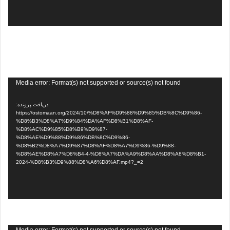
نمایشگر
Media error: Format(s) not supported or source(s) not found
ویدیو
دریافت پرونده:
https://ostomaan.org/2024/10/%D8%AF%D9%88%D9%85%DB%8C%D9%86-
%D8%B3%D8%A7%D9%84%DA%AF%D8%B1%D8%AF-
%D8%AC%D9%85%D8%B9%D9%87-
%D8%AE%D9%88%D9%86%DB%8C%D9%86-
%D8%B2%D8%A7%D9%87%D8%AF%D8%A7%D9%86-%D9%88-
%D8%AE%D8%A7%D8%B4-4-%D8%A7%DA%A9%D8%AA%D8%A8%D8%B1-
2024-%D8%B3%D9%88%D8%A6%D8%AF.mp4?_=2