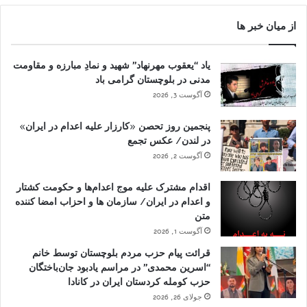
از میان خبر ها
یاد “یعقوب مهرنهاد” شهید و نمادِ مبارزه و مقاومت
مدنی در بلوچستان گرامی باد
آگوست 3, 2026
پنجمین روز تحصن «کارزار علیه اعدام در ایران»
در لندن/ عکس تجمع
آگوست 2, 2026
اقدام مشترک علیه موج اعدام‌ها و حکومت کشتار
و اعدام در ایران/ سازمان ها و احزاب امضا کننده
متن
آگوست 1, 2026
قرائت پیام حزب مردم بلوچستان توسط خانم
“اسرین محمدی” در مراسم یادبود جان‌باختگان
حزب کومله کردستان ایران در کانادا
جولای 26, 2026