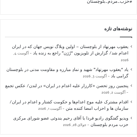
#حزب_مردم_بلوچستان
نوشته‌های تازه
یعقوب مهرنهاد از بلوچستان – اولین وبلاگ نویس جهان که در ایران
اعدام شد/ گزارش از تلویزیون “رُژن” راجع به زنده یاد
آگوست 4,
2026
یاد “یعقوب مهرنهاد” شهید و نمادِ مبارزه و مقاومت مدنی در بلوچستان
گرامی باد
آگوست 3, 2026
پنجمین روز تحصن «کارزار علیه اعدام در ایران» در لندن/ عکس تجمع
آگوست 2, 2026
اقدام مشترک علیه موج اعدام‌ها و حکومت کشتار و اعدام در ایران/
سازمان ها و احزاب امضا کننده متن
آگوست 1, 2026
ویدیو گفتگوی رادیو فردا با آقای رحیم بندوئی عضو شورای مرکزی
حزب مردم بلوچستان
جولای 28, 2026