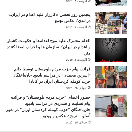
آگوست 3, 2026
پنجمین روز تحصن «کارزار علیه اعدام در ایران»
در لندن/ عکس تجمع
آگوست 2, 2026
اقدام مشترک علیه موج اعدام‌ها و حکومت کشتار
و اعدام در ایران/ سازمان ها و احزاب امضا کننده
متن
آگوست 1, 2026
قرائت پیام حزب مردم بلوچستان توسط خانم
“اسرین محمدی” در مراسم یادبود جان‌باختگان
حزب کومله کردستان ایران در کانادا
جولای 26, 2026
حضور اعضای “حزب مردم بلوچستان” و قرائت
پیام تسلیت و همدردی در مراسم یادبود
جان‌باختگان “حزب کومله کردستان ایران” در شهر
اُسلو – نروژ/ عکس و ویدیو
جولای 26, 2026