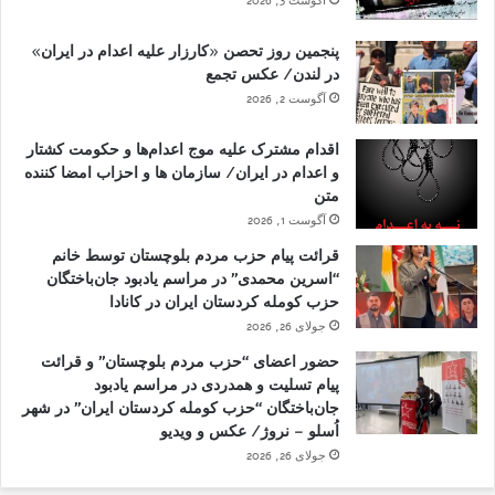
آگوست 3, 2026
پنجمین روز تحصن «کارزار علیه اعدام در ایران»
در لندن/ عکس تجمع
آگوست 2, 2026
اقدام مشترک علیه موج اعدام‌ها و حکومت کشتار
و اعدام در ایران/ سازمان ها و احزاب امضا کننده
متن
آگوست 1, 2026
قرائت پیام حزب مردم بلوچستان توسط خانم
“اسرین محمدی” در مراسم یادبود جان‌باختگان
حزب کومله کردستان ایران در کانادا
جولای 26, 2026
حضور اعضای “حزب مردم بلوچستان” و قرائت
پیام تسلیت و همدردی در مراسم یادبود
جان‌باختگان “حزب کومله کردستان ایران” در شهر
اُسلو – نروژ/ عکس و ویدیو
جولای 26, 2026