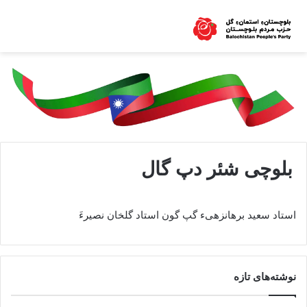
بلوچی شئر دپ گال
استاد سعید برهانزهیء گپ گون استاد گلخان نصیرءَ
نوشته‌های تازه