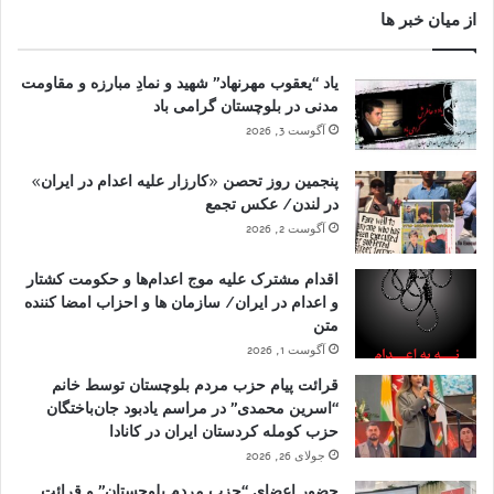
از میان خبر ها
یاد “یعقوب مهرنهاد” شهید و نمادِ مبارزه و مقاومت
مدنی در بلوچستان گرامی باد
آگوست 3, 2026
پنجمین روز تحصن «کارزار علیه اعدام در ایران»
در لندن/ عکس تجمع
آگوست 2, 2026
اقدام مشترک علیه موج اعدام‌ها و حکومت کشتار
و اعدام در ایران/ سازمان ها و احزاب امضا کننده
متن
آگوست 1, 2026
قرائت پیام حزب مردم بلوچستان توسط خانم
“اسرین محمدی” در مراسم یادبود جان‌باختگان
حزب کومله کردستان ایران در کانادا
جولای 26, 2026
حضور اعضای “حزب مردم بلوچستان” و قرائت