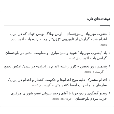
نوشته‌های تازه
یعقوب مهرنهاد از بلوچستان – اولین وبلاگ نویس جهان که در ایران
اعدام شد/ گزارش از تلویزیون “رُژن” راجع به زنده یاد
آگوست 4,
2026
یاد “یعقوب مهرنهاد” شهید و نمادِ مبارزه و مقاومت مدنی در بلوچستان
گرامی باد
آگوست 3, 2026
پنجمین روز تحصن «کارزار علیه اعدام در ایران» در لندن/ عکس تجمع
آگوست 2, 2026
اقدام مشترک علیه موج اعدام‌ها و حکومت کشتار و اعدام در ایران/
سازمان ها و احزاب امضا کننده متن
آگوست 1, 2026
ویدیو گفتگوی رادیو فردا با آقای رحیم بندوئی عضو شورای مرکزی
حزب مردم بلوچستان
جولای 28, 2026