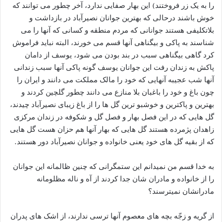
را به یک زر فروختند) این بهار صفایی ندارد، آخر چطور می توانند که
خوش باشند درحالی که بهترین جوانان نصیرآباد در بازداشت و
بلاتکلیفی هستند جوانانی که مردم منطقه و کسانی که آنها را می
شناسند به پاکی و بیگناهی آنها قسم می خورند، البته نباید فراموش
کرد گاهی بیگناهی سبب در بند بودن می شود، یوسف از دامان
پاکش به زندان رفت این جوانان یوسف گونه پاکی آنها سبب زندانی
آنها شب عجیبه آنهایی که خود را مالک مملکت می دانند و ایران را
چون باغ و خود را باغبان بلا منازع می دانند چطور گلچین کردند و
بهترین و پاکترین و خوشبو ترین گل ها را از باغ زیبای نصیرآباد چیدند،
گل هایی که در این فصل بهار و فصل گل و شکوفه در زندان مرکزی
زاهدان پژمرده هستند گل هایی که بهار آنها هم حزان هست گل هایی
که از بقیه گل های خود یعنی خانواده و جوانان نصیرآباد دور هستند.
به خدا قسم من نمیدانم این ستمگرانی که چنین ظالمانه این جوانان
را از خانواده و مادران شان جدا کردند از آه و ناله مظلومانه
مادرانشان نمیترسند؟
از گریه و زجّه بچه های معصوم آنها ترسی ندارند، از اشک های پدران