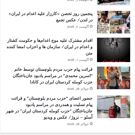
پنجمین روز تحصن «کارزار علیه اعدام در ایران»
در لندن/ عکس تجمع
آگوست 2, 2026
اقدام مشترک علیه موج اعدام‌ها و حکومت کشتار
و اعدام در ایران/ سازمان ها و احزاب امضا کننده
متن
آگوست 1, 2026
قرائت پیام حزب مردم بلوچستان توسط خانم
“اسرین محمدی” در مراسم یادبود جان‌باختگان
حزب کومله کردستان ایران در کانادا
جولای 26, 2026
حضور اعضای “حزب مردم بلوچستان” و قرائت
پیام تسلیت و همدردی در مراسم یادبود
جان‌باختگان “حزب کومله کردستان ایران” در شهر
اُسلو – نروژ/ عکس و ویدیو
جولای 26, 2026