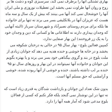
بهاری تشنگی آنها را برطرف نمی کند، سرسبزی کوه و دشت ها بر
روح و روان آنها طراوت نمی بخشد این تعطیلات نوروزی و ملی ایران
آنها را خوشحال نمی کند آنها می بینند که بیش از یک سال و سه ماه
هست که عزیزان آنها در بلاتکلیفی بسر می برند نه تنها برای خانواده
ها بلکه برای مردم روستای نصیرآباد و شهرستان سرباز (البته آنهایی
که وجدان بیداری دارند نه اطلاعاتی ها و کسانی که دین و وجدان خود
را به یک زر فروختند) این بهار صفایی ندارد،
کمپین فعالین بلوچ- بهار سال ۹۵ در حالی به درختان شکوفه می
بخشد و در خانه ها خوشی و خنده هدیه می دهد که جوانان زیادی از
ملت بلوچ در بند و گروی بیگناهی خود بسر می برند و یا بهتره بگویم
این جوانان و خانواده آنها نمیتوانند در این بهار و روزهای سال نو ۹۵
خنده بر لب داشته باشند، خنده و خوشی از آنها ربوده شده، خوشی
و آرامشی که حق مسلم آنها است.
بدون شک تعداد این جوانان و بازداشت شدگان به قدری زیاد است که
نه تنها در این نوشتار نمی گنجد بلکه فکر نکنم که کسی از فعالان
بلوچ مدعی شود که آمار همه آنها را دارد.