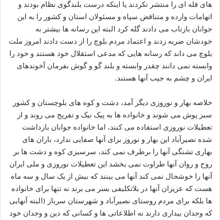
های فله ای را منتشر نکردند یا اینکه درست بلندگوی نظام بودند و
اتهامات وارده و متناقض سپاه و مسئولان استان و کشور را به این
جوانان بازتاب می دادند گله کرد البته این رسانه ها بیشتر به
خودشان ضربه زدند و اعتماد مردم بلوچ را از دست دادند امروز ملت
بلوچ می داند که رسانه هایی که مدعی استقلال خود هستند و خود را
وابسته نمی دانند چقدر وابسته و بلند گو و گوش بفرمان آخوندهای
ایران و چشم به جیب آنها هستند.
خلاصه بهار و نوروزی دیگر آمد، دشت و کوه های بلوچستان و کشور
سبز پوش می شوند و خانواده ها به پیک نیک و تفریح می روند و از
تعطیلات نوروزی استفاده می کنند، اما خانواده جوانان بازداشت
شده نصیرآباد این بهار و نوروز برای آنها صفایی ندارد، باران های
بهاری تشنگی آنها را برطرف نمی کند، سرسبزی کوه و دشت ها بر
روح و روان آنها طراوت نمی بخشد این تعطیلات نوروزی و ملی ایران
آنها را خوشحال نمی کند آنها می بینند که بیش از یک سال و سه ماه
هست که عزیزان آنها در بلاتکلیفی بسر می برند نه تنها برای خانواده
ها بلکه برای مردم روستای نصیرآباد و شهرستان سرباز (البته آنهایی
که وجدان بیداری دارند نه اطلاعاتی ها و کسانی که دین و وجدان خود