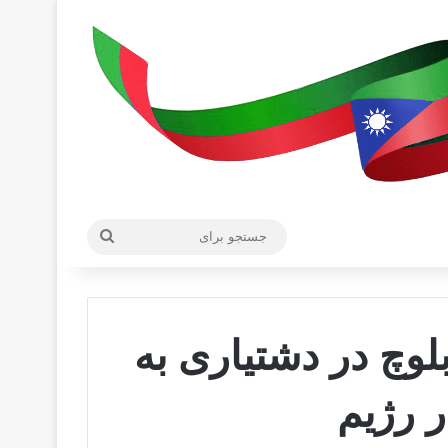
جستجو
برای
وچ در دشتیاری به
 رژیم