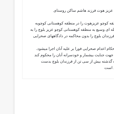
عدالت نیوز:بنا به گزارشهای دریافتی روز دوشنبه مورخ 29تیر 94 عزیز هوت فرزند هاشم ساکن روستای
منطقه کوچو عزیزهوت را در منطقه کوهستانی کوچوبه
له ای وسیع به منطقه کوهستانی کوچو عزیز بلوچ را به
فرزندان بلوچ را بدون محاکمه در دادگاههای صحرایی
ام اعدام صحرایی فورا بر علیه آنان اجرا میشود.
 جهت جنایت بیشمار و خودسرانه آنان را محکوم کند
گذشته بیش از سی تن از فرزندان بلوچ بدست
د است