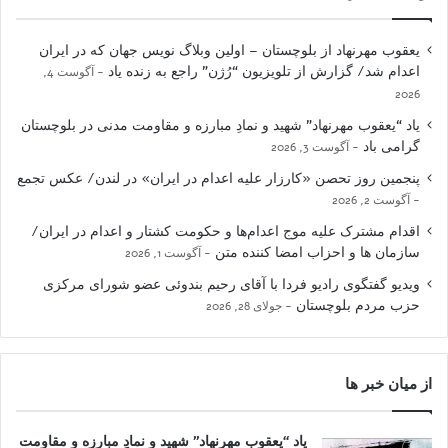
یعقوب مهرنهاد از بلوچستان – اولین وبلاگ نویس جهان که در ایران
اعدام شد/ گزارش از تلویزیون “رُژن” راجع به زنده یاد
آگوست 4,
2026
یاد “یعقوب مهرنهاد” شهید و نمادِ مبارزه و مقاومت مدنی در بلوچستان
گرامی باد
آگوست 3, 2026
پنجمین روز تحصن «کارزار علیه اعدام در ایران» در لندن/ عکس تجمع
آگوست 2, 2026
اقدام مشترک علیه موج اعدام‌ها و حکومت کشتار و اعدام در ایران/
سازمان ها و احزاب امضا کننده متن
آگوست 1, 2026
ویدیو گفتگوی رادیو فردا با آقای رحیم بندوئی عضو شورای مرکزی
حزب مردم بلوچستان
جولای 28, 2026
از میان خبر ها
یاد “یعقوب مهرنهاد” شهید و نمادِ مبارزه و مقاومت