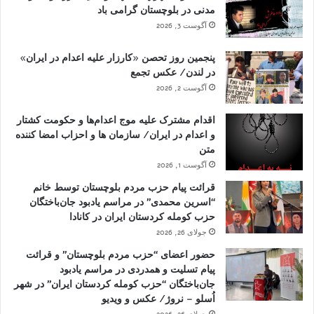
مدنی در بلوچستان گرامی باد
آگوست 3, 2026
پنجمین روز تحصن «کارزار علیه اعدام در ایران»
در لندن/ عکس تجمع
آگوست 2, 2026
اقدام مشترک علیه موج اعدام‌ها و حکومت کشتار
و اعدام در ایران/ سازمان ها و احزاب امضا کننده
متن
آگوست 1, 2026
قرائت پیام حزب مردم بلوچستان توسط خانم
“اسرین محمدی” در مراسم یادبود جان‌باختگان
حزب کومله کردستان ایران در کانادا
جولای 26, 2026
حضور اعضای “حزب مردم بلوچستان” و قرائت
پیام تسلیت و همدردی در مراسم یادبود
جان‌باختگان “حزب کومله کردستان ایران” در شهر
اُسلو – نروژ/ عکس و ویدیو