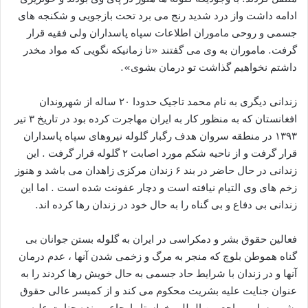
ادامه داشت واز درد شدید رنج می برد تحت بازجویی و شکنجه های
جسمی و روحی ماموران اطلاعات سپاه پاسداران ولی فقیه قرار
گرفت. ماموران به وی می گفتند «تا زمانیکه نگویی که مواد مخدر
داشتم نخواهیم گذاشت تو درمان بشوی».
زندانی دیگری به نام محمد تاجیک حدودا ۲۰ ساله از شهروندان
افغانستان که به منظور کار به ایران مهاجرت کرده بود در تاریخ ۳ تیر
۱۳۹۳ در منطقه سروان هدف رگبار گلوله نیروهای سپاه پاسداران
قرار گرفت و از ناحیه شکم مورد اصابت ۲ گلوله قرار گرفت . این
زندانی در حال حاضر در بند ۶ زندان مرکزی زاهدان می باشد و هنوز
زخم های وی التیام نیافته است و دچار عفونت شده است . اما این
زندانی بی دفاع و بی گناه را به حال خود در زندان رها کرده اند.
فعالین حقوق بشر و دمکراسی در ایران به گلوله بستن جوانان بی
گناه هموطن بلوچ که منجر به مرگ و زخمی شدن آنها ، عدم درمان
آنها و در زندان با شرایط حاد جسمی به حال خویش رها کردند را به
عنوان جنایت علیه بشریت محکوم می کند و از کمیسر عالی حقوق
بشر و سایر مراجع بین المللی خواستار ارجاع پرونده جنایت علیه