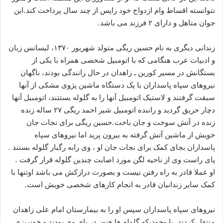
نتوانسته اقساط وام ازدواج خود راپس از چند سال پرداخت کند.این
جوان متاهل و دارای ۲ فرزند می باشد.
زندانی دیگری به نام حسین ریگی متولد شهریور ۱۳۷۰، لیسانس زبان
و ادبیات عرب هنگامی که با اتومبیل شخصی همراه با یکی از
بستگانش در مسیر کورین ـ زاهدان در حال رانندگی بودند، ناگهان
نیروهای سپاه پاسداران با یک دستگاه ماشین پژوی مشکی از آنها
سبقت گرفتند و لاستیک اتومبیل آنها را به گلوله بستتند، اتومبیل آنها
دچار حریق گردید و راننده اتومبیل شیر احمد ریگی ۲۷ ساله زنده
زنده در آتش سوخت و جان باخت.حسین ریگی برای نجات جان
خویش از ماشین آتش گرفته به بیرون پرید اما نیروهای سپاه
پاسداران بجای کمک برای نجات جان او ، وی رابه رگبار گلوله بستند .
پای راست وی از ناحیه لگن مورد اصابت چندین گلوله قرار گرفت .
او عملا قادر به راه رفتن نیست و بصورت درازکش می باشد اوتنها با
کمک سایر زندانیان قادر به انجام کارهای شخصی خویش است.
نیروهای سپاه پاسداران سپس او را به بیمارستان امام علی زاهدان
منتقل کردند. با وجودیکه گلوله ها هنوز در پای وی بودند و خونریزی