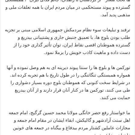
گسترده و پيوند مستحكمى در ميان مردم ايران با همه تعلقات ملى و
مذهبى پديد آمد.
ترفند و تبليغات سوء نظام مردمكش جمهورى اسلامى مبنى بر تجزيه
طلب بودن بلوچ ها، با تعميق جنبش جارى و پشتيبانى بيدريغ و
گسترده هموطنان اقصى نقاط ايران، توان تأثير گذارى خود را از
دست داده و ماهيت كاذب خويش را برملا نمود.
توركمن ها و بلوچ ها را سنتا پيوند ديرينه اى به هم وصل نموده و آنها
همواره همبستگى تنگاتنگى را در طول تاريخ با هم تجربه كرده اند.
در شرايط سخت كنونى كه هموطنان بلوچ دوره بسيار دشوارى را
طى مى كنند، توركمن ها در كنار آنان قرار دارند و از آنان بيدريغ
حمايت مى كنند.
ما خواستار رفع حصر خانگى مولانا محمد حسين گرگيج، امام جمعه
اهل سنت آزادشهر و گالیکش، ابقاء ايشان در مقام امام جمعه و
مجازات عاملين كشتار مردم بيدفاع و بيگناه در جمعه هاى خونين