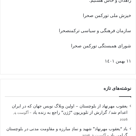
زاهدان و خاش هستيم.
خيزش ملى توركمن صحرا
سازمان فرهنگى و سياسى تركمنصحرا
شوراى همبستگى توركمن صحرا
١١ بهمن ١٤٠١
نوشته‌های تازه
یعقوب مهرنهاد از بلوچستان – اولین وبلاگ نویس جهان که در ایران
اعدام شد/ گزارش از تلویزیون “رُژن” راجع به زنده یاد
آگوست 4,
2026
یاد “یعقوب مهرنهاد” شهید و نمادِ مبارزه و مقاومت مدنی در بلوچستان
گرامی باد
آگوست 3, 2026