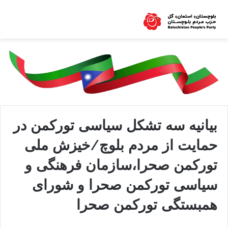
بيانيه سه تشكل سياسى توركمن در
حمايت از مردم بلوچ/خيزش ملى
توركمن صحرا،سازمان فرهنگى و
سياسى توركمن صحرا و شوراى
همبستگى توركمن صحرا