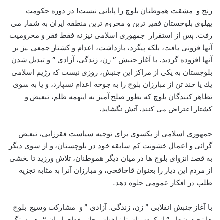
رنج و مشقت هموطنان بلوچ را پايانى نيست! در دوره حكومت
پهلوى بلوچستان فقير ترين و محروم ترين منطقه ايران به شمار مى
رفت. پس از استقرار جمهورى اسلامى نيز نه فقط فقر و محروميت
آنها فزونى يافت، بلكه پيگرد، بازداشت، اعدام و كشتار جمعى نيز بر
آنها افزوده گرديد. با آغاز جنبش ” زن، زندگى، آزادى ” و تبديل شدن
بلوچستان به يكى از مراكز اين جنبش، روزى نيست كه رژيم اسلامى
يك يا چند تن از مبارزان بلوچ را به جوخه اعدام نسپارد، و يا به سوى
تظاهر كنندگان بلوچ كه بطور صلح آميز به اينهمه ظلم، تبعيض و
كشتار اعتراض مى كنند، آتش نگشايد.
جمهورى اسلامى از يكسوى براى توجيه سياست فقرزايى، تبعيض
گرائى و اعمال خشونت كم سابقه خود در بلوچستان، و از سوى ديگر
به قصد انزواى بلوچ ها در ميان ديگر هموطنان، تلاش ورزيد تا بخشى
از مردم اين ديار را بعنوان قاچاقچى، و مبارزان آنرا به مثابه تجزيه
طلب در افكار عمومى جلوه دهد.
با آغاز جنبش انقلابى ” زن، زندگى، آزادى ” و مشاركت وسيع بلوچ
ها تحت شعار ” از كردستان تا زاهدان، جانم فداى ايران “، همبستگى