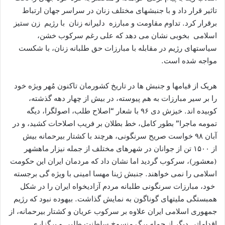
تاثیر قرار داد و با جنبشهای مختلف زنان در سراسر جهان ارتباط
برقرار کرد. تداوم مقاومت و مبارزه دلیرانه زنان با رژیم زن ستیز
اسلامی بخوبی نشان می دهد که علی رغم سرکوب خشن،
سیاستهای رژیم در مقابله با مبارزات حق طلبانه زنان، با شکست
مواجه شده است.
هریک از قیامها و جنبش ها در تاریخ کشورمان تاکنون مُهر ویژه خود
را بر سیر مبارزات به هم پیوسته، در بیش از چهار دهه گذشته،
کوبیده اند. خیزش دی ۹۶ با شعار “اصلاح طلب، اصولگرا، دیگه
تمومه ماجرا” بطور کامل، خط بطلان بر فریب اصلاحات کشید، و در
آبان ۹۸ خواست صریح سرنگونی، هرچند با کشتار بیرحمانه بیش
از ۱۵۰۰ تن از جوانان در شهرهای مختلف از جمله نیزار ماهشهر
(معشور)، سرکوب گردید اما نشان داد که مردمان ایران این حکومت
اسلامی را نمی خواهند. جنبش ژینا مهسا امینی با ویژه گی برجسته
خود، مبارزات سرنگونی طلبانه مردم آزادیخواه ایران را در شکل
همبستگی ملیتهای گوناگون به نمایش گذاشت. بیهوده نبود که رژیم
جمهوری اسلامی ایران علاوه بر سرکوب عریان و کشتار بیرحمانه، از
اقداماتی دیگر از جمله برگ منسوخ سلطنت طلبی و برگزاری