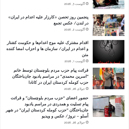
آگوست 3, 2026
پنجمین روز تحصن «کارزار علیه اعدام در ایران»
در لندن/ عکس تجمع
آگوست 2, 2026
اقدام مشترک علیه موج اعدام‌ها و حکومت کشتار
و اعدام در ایران/ سازمان ها و احزاب امضا کننده
متن
آگوست 1, 2026
قرائت پیام حزب مردم بلوچستان توسط خانم
“اسرین محمدی” در مراسم یادبود جان‌باختگان
حزب کومله کردستان ایران در کانادا
جولای 26, 2026
حضور اعضای “حزب مردم بلوچستان” و قرائت
پیام تسلیت و همدردی در مراسم یادبود
جان‌باختگان “حزب کومله کردستان ایران” در شهر
اُسلو – نروژ/ عکس و ویدیو
جولای 26, 2026