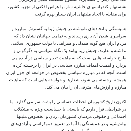
نشستها و کنفرانسهای حاشیه ساز، با هراس افکنی از تجزیه کشور،
برای مقابله با اتحاد ملیتهای ایران بسیار بهره گرفت.
همبستگی و اتحادهای نانوشته در جنبش ژینا به گسترش مبارزه و
سراسری شدن آن یاری رساند و به تمامی جهانیان نشان داد که
مردم ایران هیچ گونه همدلی و همراهی با دولت جمهوری اسلامی
نداشته و ندارند. جنبش ژینا پیامد یک نگاه سیاسی به دگرگونی و
طرح خواسته هایی است که به ماهیت تغییر سیاسی در آینده می
پردازد و اهمیت اهداف مبارزه سیاسی در ایران را برجسته کرده
است. آنچه که در مبارزه سیاسی بخصوص در جوامعه ای چون ایران
همیشه برجسته می شود، شعارها و خواسته هایی است که ماهیت
مبارزه و ارزش‌های مترقی آن را بیان می کند.
اکنون تاریخ کشورمان لحظات حساسی را پشت سر می گذارد. ما
در شرایطی قرار داریم که بایستی با حساسیت ویژه به مشکلات
اجتماعی و حقوقی مردمان کشورمان، زنان و بخصوص ملیتها
بیاندیشیم و در همبستگی با آنها در تعمیق دموکراسی و آزادی‌های
مردمی، بی وقفه و پیگیرانه، تلاش کنیم.