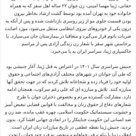
حقانی، ژینا مهسا امینی، زن جوان ۲۲ ساله اهل سقز که به همراه
خانواده خود به تهران آمده بود توسط گشت ارشاد بخاطر بیرون
بودن قسمت جلوی مو از زیر روسری بازداشت شده و پس از آنکه به
درون یکی از خودروهای نیروی انتظامی منتقل می‌شود، مورد اصابت
ضربات باتوم قرار می‌گیرد و متعاقبا در بیمارستان جان می‌سپارد. با
برخاستن شهر سقز با شعار زن زندگی آزادی پس از مراسم
خاکسپاری ژینا، سراسر ایران به پا می‌خیزد.
جنبش سراسری سال‌ ۱۴۰۱ در اعتراض به قتل ژینا، آغاز جنبشی بود
که طی آن جوانان در شهرهای مختلف آزادی‌های اجتماعی و حقوق
اولیه خود را فریاد زده و شجاعانه تلاش کردند که در جهت تحقق آنها
مبارزه کنند. تلاش و مبارزه ای که علی رغم سرکوب، همچنان ادامه
دارد. مشارکت گسترده مردم و بخصوص دختران جوان با طرح
شعارهای دفاع از حقوق زنان و مخالفت با قوانین قضایی تبعیض آمیز
و خشونت سیستماتیک حکومت اسلامی، چهره عقب مانده، ضد زن و
ضد انسانی این حکومت جنایتکار را در ابعادی جهانی افشا کرد. بدون
تردید، جنبش ژینا نقطه عطفی در تاریخ مبارزات زنان ایران است.
انقلاب ژینا با پیام ترقی خواهانه و منحصر به فرد خود جهان را تحت