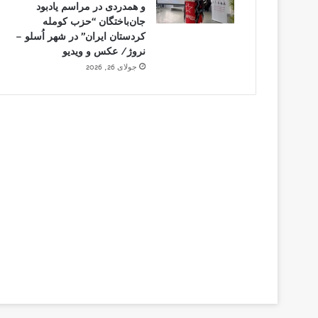
و همدردی در مراسم یادبود
جان‌باختگان “حزب کومله
کردستان ایران” در شهر اُسلو –
نروژ/ عکس و ویدیو
جولای 26, 2026