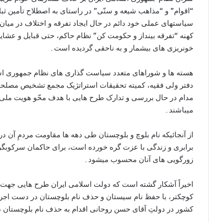
“اقوام” و “مذاهب شيعه و سنّی” در راستای به اصطلاح تأمين ثبا
سياستهای عملی خود دائم در حال ايجاد تفرقه و اختلاف در ميا
کهنه “تفرقه بينداز و حکومت کن” نظام حاکم، حتی قبايل و عشاير 
خونريزی های بيشمار و به ناحقی گرديده است۔
هسته ها و شوراهای متعدد سیاست گذاری های نظام جمهوری اسل
دفتر ولی فقيه، کميته تحقیقات استراتژیک مجمع تشخیص مصلح
مدام در حال بررسی و تدارک طرح هايی با هدف محّو هویت ملی 
ميباشند۔
از آنجائیکه نام بلوچ و بلوچستان طی دهه ها مقاومت مردمِ آن در 
برابری و زندگی با عزت گره خورده است، برای حاکمان سرکوبگر
زورگويی های آنان محسوب میشود۔
اخيراً آشکار گشته است که دولت اسلامی ايران طرح هايی جهت 
کوچکتر، با حفظ نام سيستان و حذف نام بلوچستان در دست اجرا دا
کشور در دولتِ آقای حسن روحانی اقدام به حذف نام بلوچستان در