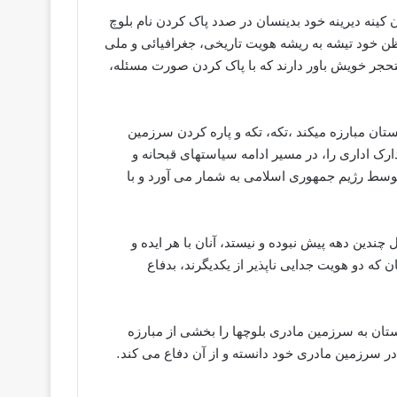
 کينه ديرينه خود بدينسان در صدد پاک کردن نام بلوچ
 ظن خود تیشه به ریشه هویت تاريخی، جغرافیائی و ملی
متحجر خويش باور دارند که با پاک کردن صورت مسئله،
ن مبارزه میکند ،تکه، تکه و پاره کردن سرزمین
رک اداری را، در مسیر ادامه سياستهای قبحانه و
وسط رژیم جمهوری اسلامی به شمار می آورد و با
چندين دهه پيش نبوده و نیستد، آنان با هر ايده و
 که دو هويت جدايی ناپذير از يکديگرند، بدفاع
ان به سرزمین مادری بلوچها را بخشی از مبارزه
ر سرزمین مادری خود دانسته و از آن دفاع می کند.