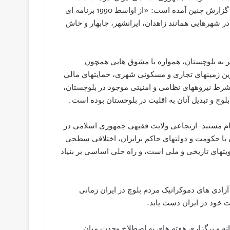
بيشتری به این سیاست ادامه داده است، بطوری که در ادامه اين گزارش چنين آمده است: «از اواسط 1990 برنامه ای
شهرهايی همانند زاهدان، ایرانشهر، چابهار و خاش
گر به بلوچستان، همواره با مشوق هايی همچون
رين زمينهای تجاری و مسکونی شهری، حمايتهای مالی
و شرط نيروههای نظامی و امنيتی موجود در بلوچستان،
وچ و تبديل آنان به اقليت در بلوچستان بوده است۔
ام مستبد-ارتجاعی ولايت فقيهی جمهوری اسلامی در
با حکومت و دولتهای حاکم برایران، اختلافی سطحی
هویتهای تاريخی و ملی است، و راه حلی اساسی بر بنياد
ادی های دموکراتيک مردم بلوچ در ايران زمانی
 خود در ایران دست یابد.
نه و برگزاری هفته های به اصطلاح وحدت ميان