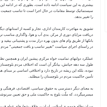
سیستماتیک توسط مقامات در حال اجرا است تا تناسب جمعیت در 
را تغییر بدهد.
تشويق به مهاجرت کارمندان اداری، تجار و کسبه از استانهای دي
دريافت مزايای دوری از مرکز، بدی آب و هوا، واگذاری مناسب ت
بانکها از طريق وام های بدون بهره دراز مدت و پشتيبانی بيقيد 
در راستای اجرای سياست “تغيير تناسب و بافت جمعيتی” مردم بل
عملکرد دولتهای تماميت خواه مرکزی پيشين ایران و همچنین نظ
طول سه دهه حياتش، بیانگر آن است که اختلاف مردم بلوچستان 
نبوده، بلکه این ريشه در تاريخ دارد و اختلافی اساسی بر مبنای 
تأمين حاکميت مردم در بلوچستان را ميطلبد.
به معنای ديگر دسترسی به حقوق سياسی، اقتصادی، فرهنگی و آز
میسرميگردد، که ملّت بلوچ به حاکمیت ملی و حق تعیین سرنوشت
سران نظام جمهوری اسلامی ايران بر خلاف شعارهای عوام فريبا