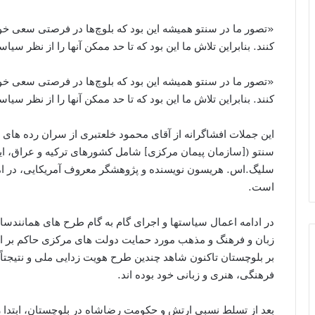
«تصور ما در سنتو همیشه این بود که بلوچ‌ها در فرصتی سعی خو
کنند. بنابراین تلاش ما این بود که تا حد ممکن آنها را از نظر س
«تصور ما در سنتو همیشه این بود که بلوچ‌ها در فرصتی سعی خو
کنند. بنابراین تلاش ما این بود که تا حد ممکن آنها را از نظر س
اين جملات افشاگرانه از آقای محمود خلعتبری از سران رده های
سنتو ([سازمان پيمان مرکزی] شامل کشورهای ترکيه و عراق، اير
سلیگ.اس. هریسون نويسنده و پژوهشگر معروف آمريکايی، در امو
است.
در ادامه اعمال سياستها و اجرای گام به گام طرح های همانندساز
زبان و فرهنگ و مذهب مورد حمايت دولت های مرکزی حاکم بر ا
بر بلوچستان تاکنون شاهد چندين طرح هويت زدايی ملی و نتيجت
فرهنگی، هنری و زبانی خود بوده اند.
بعد از تسلط نسبی ارتش و حکومت رضاشاه در بلوچستان، ابتدا رژيم