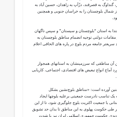
ر، گنداوگ به قصرقند، دزّآپ به زاهدان، حسين آباد به
ز شمال بلوچستان را به خراسان جنوبی و همچنين
د.
دا به استان “بلوچستان و سيستان” و سپس ناگهان
ز مقامات دولتی توجيه انضمام مناطق بلوچستان به
سريعتر جامعه مردم بلوچ در پاره های الحاقی اعلام
ردمان بلوچ ساکن آن مناطقی که سرزمینشان به استانهای همجوار
 آماج انواع تبعيض های اقتصادی، اجتماعی، کاریابی
بان حقوق بشر در گزارش ماه سپتامبر 1997 خود چنين آورده است: «مناطق بلوچ‌نشین بشکل
ک تناسب نادرست جمعیتی برعلیه بلوچها ایجاد
نی با جمعيت اکثریت بلوچ جلوگیری شود، تا از اين
در طی حکومت پهلوی به این مناطق تا بدان حد تشویق
دند». حکومت جمهوری اسلامی ایران نیز با شدت