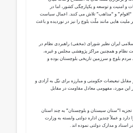
ت و امنيت و توسعه و يکپارچگی کشور، اما در
ن “اقوام” و “مذاهب” تلاش می کنند. اعمال سياست
مليت هایی مانند ملّت بلوچ را نيز در نورديده و باعث
امی ايران نظیر شورای (مخفی) راهبردی نظام در
ت نظام و همچنين مراکز پژوهشی مجلس و غیره،
مردم بلوچ و سرزمین تاریخی بلوچستان بوده و
مقابل تبعيضات حکومتی و مبارزه برای نیّل به آزادی و
 این مورد، مفهومی معادل مقاومت در مقابل
تجزيه ا”ستان سيستان و بلوچستان” به چند استان
رد و عملاً چندين اداره دولتی وابسته به وزارت
 اسناد و مدارک دولتی نموده اند۔