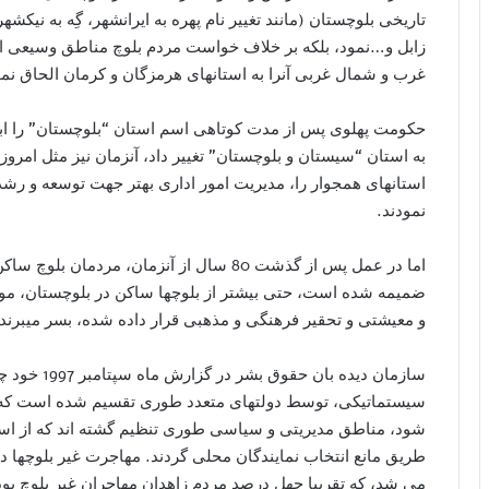
تاريخی بلوچستان (مانند تغيير نام پهره به ايرانشهر، گِه به نيکشه
زابل و…نمود، بلکه بر خلاف خواست مردم بلوچ مناطق وسيعی ا
غرب و شمال غربی آنرا به استانهای هرمزگان و کرمان الحاق نمو
حکومت پهلوی پس از مدت کوتاهی اسم استان “بلوچستان” را ابت
به استان “سيستان و بلوچستان” تغيير داد، آنزمان نيز مثل امرو
استانهای همجوار را، مديريت امور اداری بهتر جهت توسعه و رشد 
نمودند.
اما در عمل پس از گذشت 80 سال از آنزمان، م
ضمیمه شده است، حتی بیشتر از بلوچها ساکن در بلوچستان، مورد
و معیشتی و تحقیر فرهنگی و مذهبی قرار داده شده، بسر ميبرند.
سازمان دیده 
سیستماتیکی، توسط دولتهای متعدد طوری تقسیم شده است که ی
شود، مناطق مدیریتی و سیاسی طوری تنظیم گشته اند که از استا
طريق مانع انتخاب نمایندگان محلی گردند. مهاجرت غیر بلوچها 
می شد، که تقریبا چهل درصد مردم زاهدان مهاجران غیر بلوچ بو