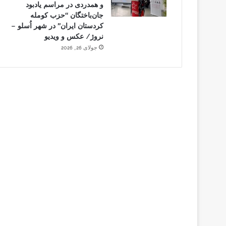
و همدردی در مراسم یادبود
جان‌باختگان “حزب کومله
کردستان ایران” در شهر اُسلو –
نروژ/ عکس و ویدیو
جولای 26, 2026