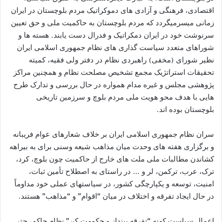
اقتصادی، فرھنگی و آزادی ھای دموکراتیک مردم بلوچستان در ایران
زمانی میسرمیگردد که مردم بلوچستان به حاکمیت ملی و حق تعیین
سرنوشت خود در ایران دمکراتیک و فدرال دست یابند. ھسته ھا و
شوراھای متعدد سیاست گذاری ھای نظام جمھوری اسلامی ایران
نظیر شورای (مخفی) راھبردی نظام در دفتر ولی فقیه، کمیته
تحقیقات استراتژیک مجمع تشخیص مصلحت نظام و ھمچنین مراکز
پژوھشی مجلس و غیره مدام همواره در حال بررسی و تدارک طرح
ھایی با ھدف محو ھویت ملی مردم بلوچ و سرزمین تاریخی
بلوچستان بوده اند.
سران نظام جمھوری اسلامی ایران بر خلاف شعارھای عوام فریبانه
و برگزاری ھفته ھای وحدت میان مذاهب شیعه وسنی برای به بیراهه
کشاندن مطالبات ملی ملت های خارج از حاکمیت چون بلوچ، کرد،
ترک، عرب، ترکمن، لر و … در راستای به اصطلاح تأمین ثبات،
امنیت، توسعه و یکپارچگی کشور، در سیاستھای عملی خود مداوماً
در حال ایجاد تفرقه و اختلاف در میان “اقوام” و “مذاھب” هستند.
اعمال سیاست کھنه “تفرقه بینداز و حکومت کن” نظام حاکم، حتی