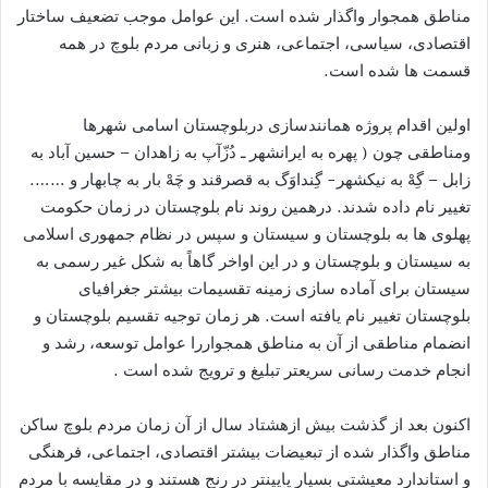
مناطق همجوار واگذار شده است. این عوامل موجب تضعیف ساختار
اقتصادی، سیاسی، اجتماعی، هنری و زبانی مردم بلوچ در همه
قسمت ها شده است.
اولین اقدام پروژه همانندسازی دربلوچستان اسامی شهرها
ومناطقی چون ( پهره به ایرانشهر ـ دُزّآپ به زاهدان – حسین آباد به
زابل – گِهْ به نیکشهر- گِنداوَگ به قصرقند و چَهْ بار به چابهار و …….
تغییر نام داده شدند. درهمین روند نام بلوچستان در زمان حکومت
پهلوی ها به بلوچستان و سیستان و سپس در نظام جمهوری اسلامی
به سیستان و بلوچستان و در این اواخر گاهاً به شکل غیر رسمی به
سیستان برای آماده سازی زمینه تقسیمات بیشتر جغرافیای
بلوچستان تغییر نام یافته است. هر زمان توجیه تقسیم بلوچستان و
انضمام مناطقی از آن به مناطق همجواررا عوامل توسعه، رشد و
انجام خدمت رسانی سریعتر تبلیغ و ترویج شده است .
اکنون بعد از گذشت بیش ازهشتاد سال از آن زمان مردم بلوچ ساکن
مناطق واگذار شده از تبعیضات بیشتر اقتصادی، اجتماعی، فرهنگی
و استاندارد معیشتی بسیار پایینتر در رنج هستند و در مقایسه با مردمِ