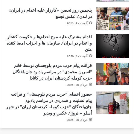
پنجمین روز تحصن «کارزار علیه اعدام در ایران»
در لندن/ عکس تجمع
آگوست 2, 2026
اقدام مشترک علیه موج اعدام‌ها و حکومت کشتار
و اعدام در ایران/ سازمان ها و احزاب امضا کننده
متن
آگوست 1, 2026
قرائت پیام حزب مردم بلوچستان توسط خانم
“اسرین محمدی” در مراسم یادبود جان‌باختگان
حزب کومله کردستان ایران در کانادا
جولای 26, 2026
حضور اعضای “حزب مردم بلوچستان” و قرائت
پیام تسلیت و همدردی در مراسم یادبود
جان‌باختگان “حزب کومله کردستان ایران” در شهر
اُسلو – نروژ/ عکس و ویدیو
جولای 26, 2026