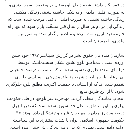
در فقر نگاه داشته شده داخل بلوچستان در وضعیت بسیار بدتری و
به صورت اقلیتی دائمی و به شکل حاشیه نشینی زندگی میکنند.
زندگی حاشیه نشینی به صورت اقلیتی دائمی موجب شده است که
زندگی این مردم هر سال از سال قبل مشقّت بارتر شود که تنها راه
چاره مفید باز پیوست مردم و مناطق واگذار شده به سرزمین
مادری، بلوچستان است.
سازمان دیده بان حقوق بشر در گزارش سپتامبر ۱۹۹۷ خود چنین
آورده است : «مناطق بلوچ نشین بشکل سیستماتیکی توسط
دولتھای متعدد طوری تقسیم شده اند که تناسب نادرست جمعیتی
ای برعلیه بلوچھا ایجاد شود، مناطق مدیریتی و سیاسی طوری
تنظیم شده اند که از استانی با جمعیت اکثریت مطلق بلوچ جلوگیری
شود، تا از این طریق مانع
انتخاب نمایندگان محلی گردند. مھاجرت غیر بلوچھا در طی حکومت
پھلوی به این مناطق تا بدان حد تشویق شده است که تقریبا چھل
درصد مردم زاھدان را مھاجران غیر بلوچ تشکیل داده بودند.»*.
حکومت جمھوری اسلامی ایران با شدت بیشتری به این سیاست
ادامه داده است،‌ بطوری که در ادامه این گزارش چنین آمده است: