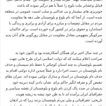
قبایل وعشایر ملت بلوچ را عملاً با هم درگیر نموده که باعث
خونریزی ھای بیشمار و بی عدالتی و سلب امنیت عمومی در منطقه
شده است. از آنجا که نام بلوچ و بلوچستان طی دھه ھا مقاومت
مردم در مقابل تبعیضات و مبارزه برای آزادی و برابری و زندگی با
استاندارد و حقوق برابر در کشور گره خورده است، برای حاکمان
سرکوبگر مفھومی معادل مقاومت در مقابل زورگویی ھای آنان پدید
آورده است.
در چند سال اخیر برای ھمگان آشکارشده بود و اکنون خود به
صراحت اعلام میکنند که که دولت اسلامی ایران طرح ھایی جھت
تقسیم بلوچستان به چند استان کوچکتر با حفظ نام سیستان و حذف
نام بلوچستان در دست اجرا دارد و عملاً چندین اداره دولتی اقدام به
حذف نام بلوچستان در اسناد و مدارک دولتی نموده اند. سران نظام
تبعیض گر و تفرقه انگیز حاکم برای نشان دادن کینه دیرینه خود
بدینسان در صدد پاک کردن نام بلوچ و بلوچستان از نقشه سیاسی و
جغرافیای ایران برآمده اند تا به ظن خود تیشه به ریشه ھویت
تاریخی، جغرافیائی و ملی مردم بلوچستان بزنند زیرا که در اذھان
عقب مانده خویش باور دارند ک با پاک کردن صورت مسئله، خود