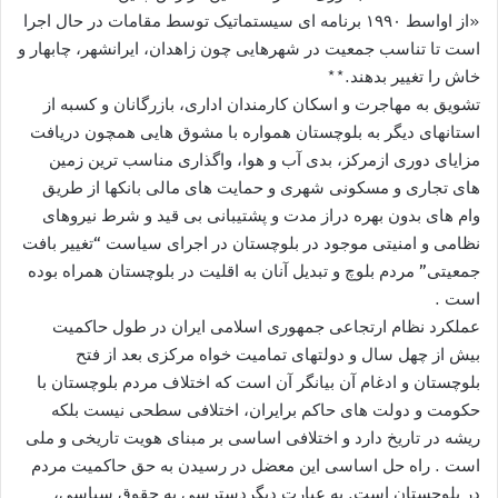
«از اواسط ۱۹۹۰ برنامه ای سیستماتیک توسط مقامات در حال اجرا
است تا تناسب جمعیت در شھرھایی چون زاھدان، ایرانشھر، چابھار و
خاش را تغییر بدھند.**
تشویق به مھاجرت و اسکان کارمندان اداری، بازرگانان و کسبه از
استانھای دیگر به بلوچستان ھمواره با مشوق ھایی ھمچون دریافت
مزایای دوری ازمرکز، بدی آب و ھوا، واگذاری مناسب ترین زمین
ھای تجاری و مسکونی شھری و حمایت ھای مالی بانکھا از طریق
وام ھای بدون بھره دراز مدت و پشتیبانی بی قید و شرط نیروھای
نظامی و امنیتی موجود در بلوچستان در اجرای سیاست “تغییر بافت
جمعیتی” مردم بلوچ و تبدیل آنان به اقلیت در بلوچستان ھمراه بوده
است .
عملکرد نظام ارتجاعی جمھوری اسلامی ایران در طول حاکمیت
بیش از چهل سال و دولتھای تمامیت خواه مرکزی بعد از فتح
بلوچستان و ادغام آن بیانگر آن است که اختلاف مردم بلوچستان با
حکومت و دولت ھای حاکم برایران، اختلافی سطحی نیست بلکه
ریشه در تاریخ دارد و اختلافی اساسی بر مبنای ھویت تاریخی و ملی
است . راه حل اساسی این معضل در رسیدن به حق حاکمیت مردم
در بلوچستان است. به عبارت دیگردسترسی به حقوق سیاسی،