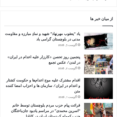
از میان خبر ها
یاد “یعقوب مهرنهاد” شهید و نمادِ مبارزه و مقاومت
مدنی در بلوچستان گرامی باد
آگوست 3, 2026
پنجمین روز تحصن «کارزار علیه اعدام در ایران»
در لندن/ عکس تجمع
آگوست 2, 2026
اقدام مشترک علیه موج اعدام‌ها و حکومت کشتار
و اعدام در ایران/ سازمان ها و احزاب امضا کننده
متن
آگوست 1, 2026
قرائت پیام حزب مردم بلوچستان توسط خانم
“اسرین محمدی” در مراسم یادبود جان‌باختگان
حزب کومله کردستان ایران در کانادا