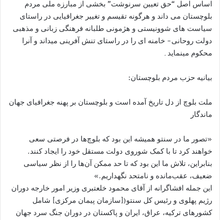
اساس اصل “حق تعیین سرنوشت” بخشی از مبارزه ملی مردم
بلوچستان می داند و هرگونه تقیسم و تغییر جغرافیايی در راستای
سیاست های شوونیستی و هژمونی طلبانه فرهنگی زبانی و مذهبی
دولت روحانی- خامنه ای را در راستای تنش آفرینی میداند و آنرا
محکوم مينمايد۔
بیانیه حزب مردم بلوچستان:
ملت بلوچ از دل تاريخ آمده است و بلوچستان بر پھنه جغرافياى جھان
ماندگار
«تصور ما در سنتو همیشه این بود که بلوچ‌ها در فرصتی سعی
خواهند کرد تا با کمک شوروی دولت مستقل خود را ایجاد کنند.
بنابراین، تلاش ما این بود که تا حد ممکن آن‌ها را از نظر سیاسی
ضعیف، عقب‌مانده و نامتحد نگهداریم.»
اين جمله افشاگرانه از آقای محمود خلعتبری وزير امور خارجه دوران
رژيم پهلوی و رئیس کل سنتو([سازمان پيمان مرکزی] شامل
کشورهای ترکيه، عراق، ايران و پاکستان در دوران جنگ سرد جھان