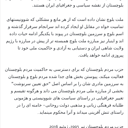
بلوچستان از نقشه سیاسی و جغرافیای ایران هستند.
ملت بلوچ نشان داده است که از هر مانع و مشکلی که شوونیستھاى
تماميت خواه در مقابل او ایجاد کرده اند سرانجام سرفراز گذشته و
اسم بلوچ و سرزمین بلوچستان در پیوند با یکدیگر ادامه حیات داده
اند و اینبار نیز مبارزه ملت بلوچ ھمبسته تر از پيش در مبارزه با رژيم
ولايت شاھى ايران و دستيابى به آزادی و حاکمیت ملی خود تا
پيروزى ادامه خواھد يافت.
حزب مردم بلوچستان که برای دسترسی به حاکمیت مردم بلوچستان
فعالیت میکند، پیوستن بخش های جدا شده مردم بلوچ و بلوچستان
به سرزمين مادرى شان را بر اساس اصل “حق تعیین سرنوشت”
بخشی از مبارزه ملی مردم بلوچستان می داند و هرگونه تقیسم و
تغییر جغرافیايی در راستای سیاست های شوونیستی و هژمونی
طلبانه فرهنگی زبانی و مذهبی دولت روحانی- خامنه ای را در
راستای تنش آفرینی میداند و آنرا محکوم مينمايد۔
حزب مردم بلوچستان تیر 1993، ژوئیه 2016