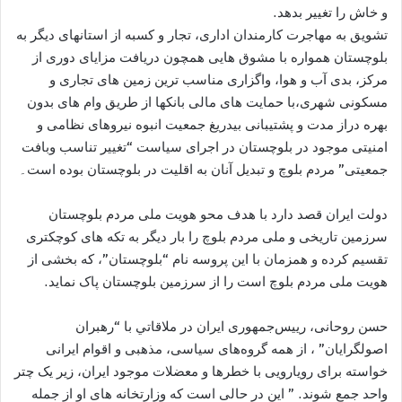
و خاش را تغییر بدهد.
تشويق به مهاجرت کارمندان اداری، تجار و کسبه از استانهای ديگر به
بلوچستان همواره با مشوق هايی همچون دريافت مزايای دوری از
مرکز، بدی آب و هوا، واگزاری مناسب ترين زمين های تجاری و
مسکونی شهری،با حمايت های مالی بانکها از طريق وام های بدون
بهره دراز مدت و پشتيبانی بيدريغ جمعيت انبوه نيروهای نظامی و
امنيتی موجود در بلوچستان در اجرای سياست “تغيير تناسب وبافت
جمعيتی” مردم بلوچ و تبديل آنان به اقليت در بلوچستان بوده است۔
دولت ایران قصد دارد با هدف محو هویت ملی مردم بلوچستان
سرزمین تاریخی و ملی مردم بلوچ را بار دیگر به تکه های کوچکتری
تقسیم کرده و همزمان با این پروسه نام “بلوچستان”، که بخشی از
هویت ملی مردم بلوچ است را از سرزمین بلوچستان پاک نمايد.
حسن روحانی، رییس‌جمهوری ایران در ملاقاتي با “رهبران
اصولگرایان” ، از همه گروه‌های سیاسی، مذهبی و اقوام ایرانی
خواسته برای رویارویی با خطرها و معضلات موجود ايران، زیر یک چتر
واحد جمع شوند. ” این در حالی است که وزارتخانه هاى او از جمله