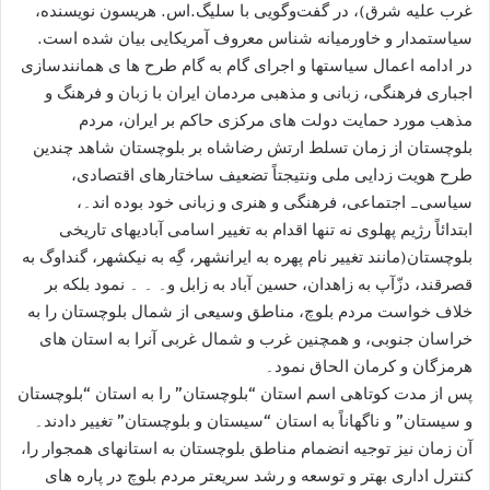
غرب عليه شرق)، در گفت‌وگویی با سلیگ.اس. هریسون نويسنده،
سياستمدار و خاورميانه شناس معروف آمريکايی بيان شده است.
در ادامه اعمال سياستها و اجرای گام به گام طرح ها ی همانندسازی
اجباری فرهنگی، زبانی و مذهبی مردمان ايران با زبان و فرهنگ و
مذهب مورد حمايت دولت های مرکزی حاکم بر ايران، مردم
بلوچستان از زمان تسلط ارتش رضاشاه بر بلوچستان شاهد چندين
طرح هويت زدايی ملی ونتيجتاً تضعيف ساختارهای اقتصادی،
سياسی_ اجتماعی، فرهنگی و هنرى و زبانی خود بوده اند۔،
ابتدائاً رژيم پهلوی نه تنها اقدام به تغيير اسامی آباديهای تاريخی
بلوچستان(مانند تغيير نام پهره به ايرانشهر، گِه به نيکشهر، گنداوگ به
قصرقند، دزّآپ به زاهدان، حسين آباد به زابل و۔ ۔ ۔ نمود بلکه بر
خلاف خواست مردم بلوچ، مناطق وسيعی از شمال بلوچستان را به
خراسان جنوبی، و همچنين غرب و شمال غربی آنرا به استان های
هرمزگان و کرمان الحاق نمود۔
پس از مدت کوتاهی اسم استان “بلوچستان” را به استان “بلوچستان
و سيستان” و ناگهاناً به استان “سيستان و بلوچستان” تغيير دادند۔
آن زمان نيز توجيه انضمام مناطق بلوچستان به استانهای همجوار را،
کنترل اداری بهتر و توسعه و رشد سريعتر مردم بلوچ در پاره های