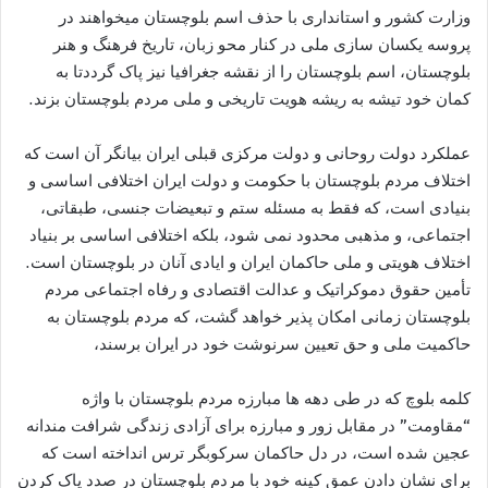
وزارت کشور و استانداری با حذف اسم بلوچستان میخواهند در
پروسه یکسان سازی ملی در کنار محو زبان، تاریخ فرهنگ و ھنر
بلوچستان، اسم بلوچستان را از نقشه جغرافيا نیز پاک گرددتا به
کمان خود تیشه به ریشه هویت تاريخى و ملی مردم بلوچستان بزند.
عملکرد دولت روحانی و دولت مرکزی قبلی ایران بیانگر آن است که
اختلاف مردم بلوچستان با حکومت و دولت ایران اختلافی اساسی و
بنیادی است، که فقط به مسئله ستم و تبعيضات جنسی، طبقاتی،
اجتماعی، و مذهبی محدود نمی شود، بلکه اختلافی اساسی بر بنیاد
اختلاف هویتی و ملی حاکمان ايران و ايادى آنان در بلوچستان است.
تأمين حقوق دموکراتيک و عدالت اقتصادى و رفاه اجتماعى مردم
بلوچستان زمانی امکان پذیر خواھد گشت، که مردم بلوچستان به
حاکمیت ملی و حق تعیین سرنوشت خود در ایران برسند،
کلمه بلوچ که در طی دهه ها مبارزه مردم بلوچستان با واژه
“مقاومت” در مقابل زور و مبارزه برای آزادی زندگی شرافت مندانه
عجین شده است، در دل حاکمان سرکوبگر ترس انداخته است که
برای نشان دادن عمق کينه خود با مردم بلوچستان در صدد پاک کردن