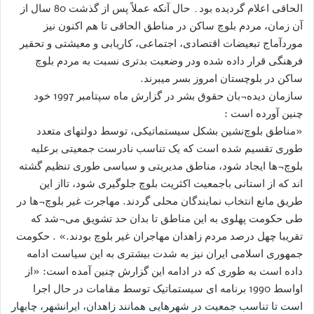
الحاقی اعلام گرديده بود۔ حال آنکه عملاً پس از گذشت 80 سال از
آن زمان، مردم بلوچ ساکن در مناطق الحاقى تا ھم اکنون نيز
موردآماج تبعيضات اقتصادی، اجتماعی، کاریابی و معیشتی و تحقیر
فرهنگی قرار داده شده ودر وضعبت بدتری نسبت به مردم بلوچ
ساکن در بلوچستان امروز بسر ميبرند.
سازمان دیده¬بان حقوق بشر در گزارش ماه سپتامبر 1997 خود
چنين آورده است :
«مناطق بلوچ‌نشین بشکل سیستماتیکی، توسط دولتهای متعدد
طوری تقسیم شده است که یک تناسب نادرست جمعیتی برعلیه
بلوچ¬ها ایجاد شود، مناطق مدیریتی و سیاسی طوری تنظیم گشته
اند که از استانی باجمعيت اکثریت بلوچ جلوگیری شود، تااز اين
طريق مانع انتخاب نمایندگان محلی گردند. مهاجرت غیر بلوچ¬ها در
طی حکومت پهلوی به این مناطق تا بدان حد تشویق می¬شد که
تقریبا چهل درصد مردم زاهدان مهاجران غیر بلوچ بودند.» . حکومت
جمهوری اسلامی ایران نیز به شدت بيشتری به این سیاست ادامه
داده است به طوری که در ادامه اين گزارش چنين آمده است: «از
اواسط 1990 برنامه ای سیستماتیک توسط مقامات در حال اجرا
است تا تناسب جمعیت در شهرهايی همانند زاهدان، ایرانشهر، چابهار