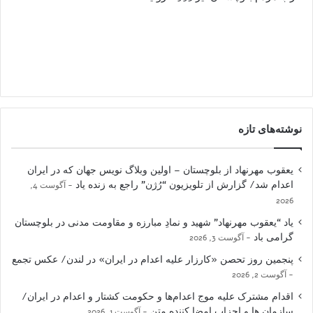
نوشته‌های تازه
یعقوب مهرنهاد از بلوچستان – اولین وبلاگ نویس جهان که در ایران
اعدام شد/ گزارش از تلویزیون “رُژن” راجع به زنده یاد
آگوست 4,
2026
یاد “یعقوب مهرنهاد” شهید و نمادِ مبارزه و مقاومت مدنی در بلوچستان
گرامی باد
آگوست 3, 2026
پنجمین روز تحصن «کارزار علیه اعدام در ایران» در لندن/ عکس تجمع
آگوست 2, 2026
اقدام مشترک علیه موج اعدام‌ها و حکومت کشتار و اعدام در ایران/
سازمان ها و احزاب امضا کننده متن
آگوست 1, 2026