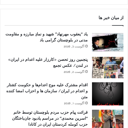
از میان خبر ها
یاد “یعقوب مهرنهاد” شهید و نمادِ مبارزه و مقاومت
مدنی در بلوچستان گرامی باد
آگوست 3, 2026
پنجمین روز تحصن «کارزار علیه اعدام در ایران»
در لندن/ عکس تجمع
آگوست 2, 2026
اقدام مشترک علیه موج اعدام‌ها و حکومت کشتار
و اعدام در ایران/ سازمان ها و احزاب امضا کننده
متن
آگوست 1, 2026
قرائت پیام حزب مردم بلوچستان توسط خانم
“اسرین محمدی” در مراسم یادبود جان‌باختگان
حزب کومله کردستان ایران در کانادا