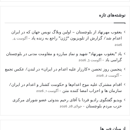
نوشته‌های تازه
یعقوب مهرنهاد از بلوچستان – اولین وبلاگ نویس جهان که در ایران
اعدام شد/ گزارش از تلویزیون “رُژن” راجع به زنده یاد
آگوست 4,
2026
یاد “یعقوب مهرنهاد” شهید و نمادِ مبارزه و مقاومت مدنی در بلوچستان
گرامی باد
آگوست 3, 2026
پنجمین روز تحصن «کارزار علیه اعدام در ایران» در لندن/ عکس تجمع
آگوست 2, 2026
اقدام مشترک علیه موج اعدام‌ها و حکومت کشتار و اعدام در ایران/
سازمان ها و احزاب امضا کننده متن
آگوست 1, 2026
ویدیو گفتگوی رادیو فردا با آقای رحیم بندوئی عضو شورای مرکزی
حزب مردم بلوچستان
جولای 28, 2026
از میان خبر ها