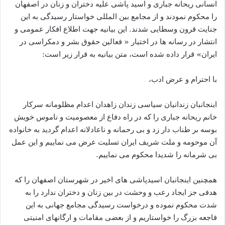
انسانی ریحانه جباری و اسید پاشی علیه دختران و زنان در اصفهان
را محکوم نمودند و از مجامع بین المللی خواستار رسیدگی به این
جنایت قرون وسطایی شدند. این بیانیه جهت اطلاع افکار عمومی و
انتشار در رسانه ها در اختیار « فعالین حقوق بشر و دمکراسی در
ایران» قرار داده شده است، متن بیانیه به قرار زیر است:
با احترام و عرض ادب،
اینجانبان زندانیان سیاسی زندان زاهدان اعدام مظلومانه سرکار
خانم ریحانه جباری را که در راه دفاع از معصومیت و ناموس خویش
بوسه بر طناب دار زد و بی رحمانه و ناعادلانه اعدام گردید به خانواده
آن موحومه و ملت شریف ایران تسلیت عرض می نماییم و این عمل
بی شرمانه را شدیدا محکوم می نماییم.
همچنین اینجانبان اسیدپاشی های اخیر در شهرستان اصفهان را که
هدفی جز ایجاد رعب و وحشت در بین زنان و دختران ندارد را به
شدت محکوم نموده و درخواست رسیدگی مجامع جهانی به این
فاجعه بزرگ را خواستاریم و از بعضی مقامات و ارگانهای امنیتی