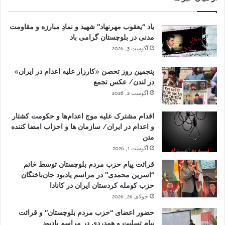
یاد “یعقوب مهرنهاد” شهید و نمادِ مبارزه و مقاومت
مدنی در بلوچستان گرامی باد
آگوست 3, 2026
پنجمین روز تحصن «کارزار علیه اعدام در ایران»
در لندن/ عکس تجمع
آگوست 2, 2026
اقدام مشترک علیه موج اعدام‌ها و حکومت کشتار
و اعدام در ایران/ سازمان ها و احزاب امضا کننده
متن
آگوست 1, 2026
قرائت پیام حزب مردم بلوچستان توسط خانم
“اسرین محمدی” در مراسم یادبود جان‌باختگان
حزب کومله کردستان ایران در کانادا
جولای 26, 2026
حضور اعضای “حزب مردم بلوچستان” و قرائت
پیام تسلیت و همدردی در مراسم یادبود