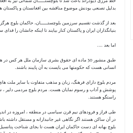
خط مرزی دیودراند باعث شد تا بلوچستــــــان شمالی نیز به افغا
بدلیل تصنعی بودنش موضوع مناقشه بین افغانستان و پاکستان 
بعد از گذشت تقسیم سرزمین بلوچستــــــان، حاکمان بلوچ هرگز 
بنیانگذاران ایران و پاکستان کنار بیایند تا اینکه جانشان را فدای
اما بعد ….
طبق منشور 30 ماده ای حقوق بشری سازمان ملل هر کس
انسانی هست که حکومتها می بایست به آن پایبند باشند.
مردم بلوچ دارای فرهنگ، زبان و مذهب متفاوت با سایر ملت های
پوشش و آداب و رسوم نمایان هست. مردم بلوچ مردمی دلیر ، شجاع
راستگو هستند.
طی فراز و فرودهای نیم قرن سیاسی در منطقه ، امروزه در اندر 
در آن ساکن هستند اگر نگاهی غیر جانبدارانه و مستقل داشته با
بلوچ بهانه ای دست حاکمان ایران هست تا بجای شناخت پتانسیل