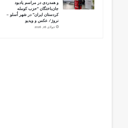
و همدردی در مراسم یادبود
جان‌باختگان “حزب کومله
کردستان ایران” در شهر اُسلو –
نروژ/ عکس و ویدیو
جولای 26, 2026