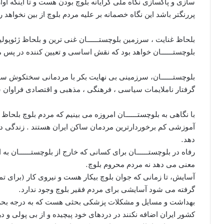
سازی و پاکسازی نگاه ملی گرایانه بلوچ بودن هست و تا اینکه آواز
پررنگتر باشد این نگاه خصمانه بر علیه مردم بلوچ از بین نخواهد 
بلحاظ غنایت ، سرزمین بلوچستــــــان غنی ترین و بلحاظ ژئوپو
بلوچستــــــان خواهد بود که نقش اساسی و تعیین کننده در پس 
بلوچستــــــان، سرزمینی بی نهایت بکر با مردمانی سختکوش س
گرفتار ناملایمات سیاسی ، فرهنگی ، مذهبی و اقتصادی فراوان ش
با نگاهی به بلوچستــــــان امروزه می بینیم که مردم بلوچ بلحا
آموزشی کم برخوردارترین مردمان ساکن ایران هستند . زندگی در 
دهد.
رفاه در بلوچستــــــان برای کسانی که خارج از بلوچستــــــان ب
معنی می دهد نه مردم محروم بلوچ.
آسایش، تا زمانی که جوان بلوچ بیکار هست و نیروی کار (برای تما
گرفته می شود آسایشی برای مردم فقیر بلوچ وجود ندارد.
بهداشت و مسایل و مشکلات پزشکی بحثی هست که به درجه بحران
کشور ایران اضافه نکنند در دردهای خود پیچیده و از بی پولی و 