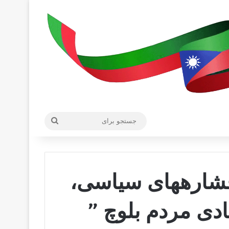
جستجو
برای
فشارههای سیاسی،
دی مردم بلوچ ”