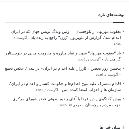
نوشته‌های تازه
یعقوب مهرنهاد از بلوچستان – اولین وبلاگ نویس جهان که در ایران
اعدام شد/ گزارش از تلویزیون “رُژن” راجع به زنده یاد
آگوست 4,
2026
یاد “یعقوب مهرنهاد” شهید و نمادِ مبارزه و مقاومت مدنی در بلوچستان
گرامی باد
آگوست 3, 2026
پنجمین روز تحصن «کارزار علیه اعدام در ایران» در لندن/ عکس تجمع
آگوست 2, 2026
اقدام مشترک علیه موج اعدام‌ها و حکومت کشتار و اعدام در ایران/
سازمان ها و احزاب امضا کننده متن
آگوست 1, 2026
ویدیو گفتگوی رادیو فردا با آقای رحیم بندوئی عضو شورای مرکزی
حزب مردم بلوچستان
جولای 28, 2026
از میان خبر ها