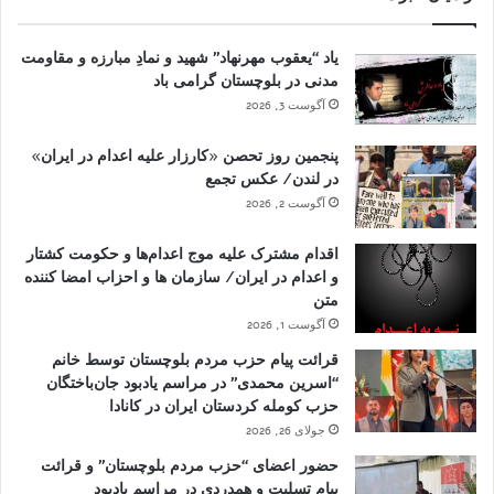
یاد “یعقوب مهرنهاد” شهید و نمادِ مبارزه و مقاومت
مدنی در بلوچستان گرامی باد
آگوست 3, 2026
پنجمین روز تحصن «کارزار علیه اعدام در ایران»
در لندن/ عکس تجمع
آگوست 2, 2026
اقدام مشترک علیه موج اعدام‌ها و حکومت کشتار
و اعدام در ایران/ سازمان ها و احزاب امضا کننده
متن
آگوست 1, 2026
قرائت پیام حزب مردم بلوچستان توسط خانم
“اسرین محمدی” در مراسم یادبود جان‌باختگان
حزب کومله کردستان ایران در کانادا
جولای 26, 2026
حضور اعضای “حزب مردم بلوچستان” و قرائت
پیام تسلیت و همدردی در مراسم یادبود