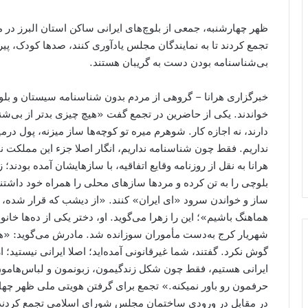
ظهر چهارشنبه، جمعی از بلوچ‌های ایرانی ساکن استان البرز د
تجمع کردند تا به نمایندگان مجلس یادآوری کنند، صدها کودک، پی
بی‌شناسنامه‌ بودن دست به گریبان هستند.
خبرگزاری هرانا – گروهی از مردم بدون شناسنامه سیستان و بل
خواندند. یکی از حاضرین در تجمع گفت «هیچ چیزی بدتر از بی‌شن
دارند، نه اجازه کار. شوهرم میره تو کوچه‌ها ساز میزنه، پول در
نداریم. فقط چون شناسنامه نداریم، انگار اصلا جزء این مملکت ن
هرانا به نقل از روزنامه وقایع اتفاقیه، با سازهایشان آمده بودن
بلوچی را به تن کرده‌ و مردها سازهای محلی را همراه خود داشت
ساز و خواندن سرود «‌ای ایران» کنند. «از دیشب که قرار شده، 
هماهنگ باشیم»؛ این را زهرا می‌گوید. او، دختر یکی از ده‌ها خا
شهریار کرج به‌دست مأموران سوزانده شد. مادرش می‌گوید: «هر
گوش نکرد. گفتند، شما غیر‌قانونی آمده‌اید؛ اصلا ایرانی نیستید؛
ایرانی هستیم، فقط چون شکل زندگیمون، زبونمون و لباس‌هامون
حرفمون رو باور نمیکنه.» تجمع برای گرفتن هویتی ملی ظهر چهار
در مقابل در ورودی ساختمان مجلس شورای اسلامی تجمع کردند تا