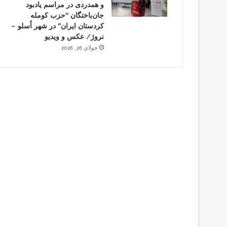
و همدردی در مراسم یادبود
جان‌باختگان “حزب کومله
کردستان ایران” در شهر اُسلو –
نروژ/ عکس و ویدیو
جولای 26, 2026