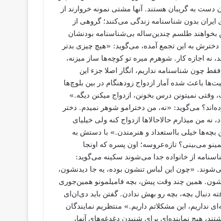
 دست به گریبان هستند. آنها مشتی نمونه خروارند از
ایران بدون شناسنامه زندگی می‌کنند؛ گروهی از
س بخواهند طلسم چندین‌ساله بی‌شناسنامه بودنشان
دخترش به این تجمع آمده، می‌گوید: «هیچ چیزی بدتر
، نه اجازه کار. شوهرم میره تو کوچه‌ها ساز میزنه،
فقط چون شناسنامه نداریم، انگار اصلا جزء این
‌ها باعث شده آمار ازدواج زودهنگام در بین بلوچ‌ها
ب، وقتی نمیتونن درس بخونن، ازدواج میکنن دیگه.»
ه‌اند؟ می‌گوید: «نه، من دخترامو شوهر نمیدم. دختر
اد، نه من میذارم حالا‌حالاها ازدواج کنه ولی خیلیای
 بچه‌ها خیلی با‌استعداد و هنرمندن.» با دستش به
مینو می‌بینی؟ تازه‌عروسه؛ اون پسره که اونجا
نامه از خانواده جدا می‌شوند سکینه می‌گوید:
می‌شوند. «چون این لباس تنشون بوده، یه جا دیدنشون،
رفتنشون. همین چند وقت پیش، بچه فامیلمونو همین‌جوری
 دنبال بچه، بچه رو بهش ندادن. گفتن باید دی‌ان‌ای
ای نداریم، این مشکلاتم داریم.» منتظریم نمایندگان
، هیچ نماینده‌ای برای شنیدن دغدغه‌های آنها،