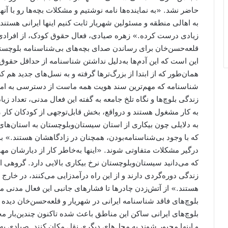
حاضر نشد. «به نماینده‌ها نامه نوشتیم و مشکلات بچه‌ها رو با آن
به اهالی منطقه و مسئولین شهریار ثابت کنیم اینها ایرانی هستند
زیادی درست کرده.» زهره صیادی، فعال حقوق کودک، از افرادی 
قلعه‌حسن‌خان برای رساندن صدای بچه‌های بی‌شناسنامه بلوچست
این است که این آدم‌ها به‌دلیل نداشتن شناسنامه از حداقل‌ حقو
همان‌طور که از ابتدا از بزرگ‌ترها گرفته و به نسل‌های جدید هم 
شناسنامه که مهم‌ترین سند هویت همه ماست از دسترسی به امک
زندگی بلوچ‌ها و نگاه تلخ جامعه به گفته این فعال مدنی، تعداد زی
به کار مشغول هستند و درواقع، بخش قابل‌توجهی از کودکان کار ر
به دلایلی چون بیکاری از استان سیستان‌و‌بلوچستان به استان‌های 
که با وجود بی‌شناسنامه‌بودن، همچنان در زادگاهشان هستند.» ب
درگیر مشکلات متفاوتی شوند. «اینها به‌خاطر کار از دیارشان مها
که می‌دانید سیستان‌و‌بلوچستان نرخ بیکاری بالایی دارد. گروهی از 
زندگی دوره‌گردی دارند و از این راه درآمدزایی می‌کنند، در خار
هستند.» از آتش‌زدن چادرها تا فشار‌های جانبی این فعال مدنی 
بلوچ‌های فاقد شناسنامه ایرانی در شهریار و قلعه‌‌حسن‌خان دیده
بلوچ‌های ایرانی ساکن این مناطق باعث شده تاکنون چندین‌بار م
و اینها مجبور شوند به محل‌های دیگری نقل مکان کنند. صیادی به 