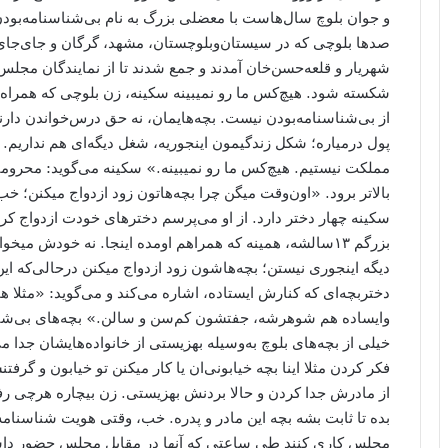
و جوان بلوچ سال‌هاست با معضلی بزرگ به نام بی‌شناسنامه‌بودن
صدها بلوچی که در سیستان‌و‌بلوچستان، مشهد، گرگان و جای‌جای 
شهریار و قلعه‌حسن‌خان آمدند و جمع شدند تا از نمایندگان مجل
شکسته شود. هیچ‌کس ما رو نمیبینه سکینه، زن بلوچی که همراه 
از بی‌شناسنامه‌بودن نیست. بچه‌هایمان، نه حق درس‌خواندن دارند
پول درمیاره؛ شکل زندگیمون اینجوریه، شغل دیگه‌ای هم نداریم. 
مملکت نیستیم. هیچ‌کس ما رو نمیبینه.» سکینه می‌گوید: محرومیت
بالاتر برود. «اون‌وقت میگن چرا بچه‌هاتون زود ازدواج میکنن؛ خ
سکینه چهار دختر دارد. از او می‌پرسم دخترهای خودت ازدواج کرد
بزرگم ۱۳سالشه، همینه که همراهم اومده اینجا. نه خودش میخو
دیگه اینجوری نیستن؛ بچه‌ها‌شون زود ازدواج میکنن درحالی‌که این
دختربچه‌ای که کنارش ایستاده، اشاره می‌کند و می‌گوید: «مثلا ه
وایساده هم شوهرشه، جفتشون کم‌سن و سالن.» بچه‌های بی‌شناس
خیلی از بچه‌های بلوچ به‌وسیله بهزیستی از خانواده‌هایشان جدا 
فکر کردن مثلا اینا بچه خیابونی‌ان یا کار میکنن تو خیابون و گ
از مادرش جدا کردن و حالا بردنش بهزیستی. زن بیچاره هرچی رفته
بده تا ثابت بشه بچه این مادر و پدره. خب، وقتی هویت شناسنامه‌
مجلس کاری کنند طی ساعتی که آنها در مقابل مجلس حضور داشتند