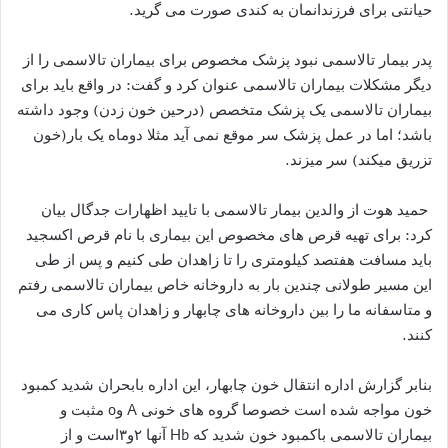
حیانتی برای فرزندانمان به کندی صورت می گرید.
پدر بیمار تالاسمی نبود پزشک مخصوص برای بیماران تالاسمی را از
دیگر مشکلات بیماران تالاسمی عنوان کرد و گفت: در واقع باید برای
بیماران تالاسمی یک پزشک متخصص (درحین خون زدن) وجود داشته
باشد؛ اما در عمل پزشک سر موقع نمی آید مثلا دوماه یک بار(خون
تزریق میکند) سر میزند.
‍ حمید هوت از والدین بیمار تالاسمی با تایید اظهارات جدگال بیان
کرد: برای تهیه قرص های مخصوص این بیماری با نام قرص اکسجید
باید مسافت هفتصد کیلومتری را تا زاهدان طی کنیم و پس از طی
این مسیر طولانی چندین بار به داروخانه خاص بیماران تالاسمی رفتم
و متاسفانه ما را بین داروخانه های چابهار و زاهدان پاس کاری می
کنند.
بنابر گزارش اداره انتقال خون چابهار، این اداره بابحران شدید کمبود
خون مواجه شده است خصوصا گروه های خونی A وo مثبت و
بیماران تالاسمی باکمبود خون شدید که Hb آنها ۲و۳است و از