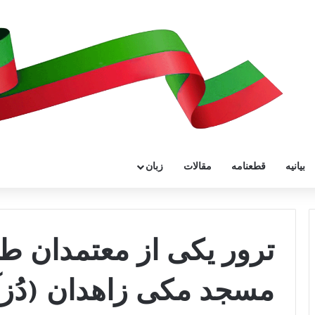
بیانیه
قطعنامه
مقالات
زبان
ترور یکی از معتمدان ط
مسجد مکی زاهدان (دُز