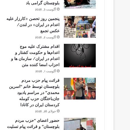
بلوچستان گرامی باد
آگوست 3, 2026
پنجمین روز تحصن «کارزار علیه
اعدام در ایران» در لندن/
عکس تجمع
آگوست 2, 2026
اقدام مشترک علیه موج
اعدام‌ها و حکومت کشتار و
اعدام در ایران/ سازمان ها و
احزاب امضا کننده متن
آگوست 1, 2026
قرائت پیام حزب مردم
بلوچستان توسط خانم “اسرین
محمدی” در مراسم یادبود
جان‌باختگان حزب کومله
کردستان ایران در کانادا
جولای 26, 2026
حضور اعضای “حزب مردم
بلوچستان” و قرائت پیام تسلیت