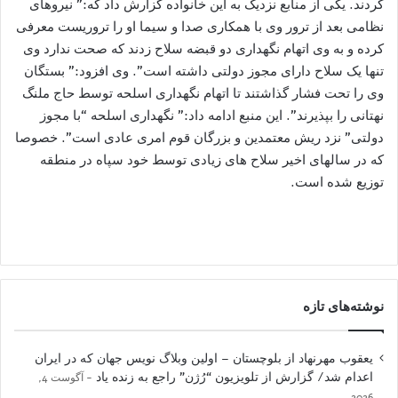
کردند. یکی از منابع نزدیک به این خانواده گزارش داد که:” نیروهای
نظامی بعد از ترور وی با همکاری صدا و سیما او را تروریست معرفی
کرده و به وی اتهام نگهداری دو قبضه سلاح زدند که صحت ندارد وی
تنها یک سلاح دارای مجوز دولتی داشته است”. وی افزود:” بستگان
وی را تحت فشار گذاشتند تا اتهام نگهداری اسلحه توسط حاج ملنگ
نهتانی را بپذیرند”. این منبع ادامه داد:” نگهداری اسلحه “با مجوز
دولتی” نزد ریش معتمدین و بزرگان قوم امری عادی است”. خصوصا
که در سالهای اخیر سلاح های زیادی توسط خود سپاه در منطقه
توزیع شده است.
نوشته‌های تازه
یعقوب مهرنهاد از بلوچستان – اولین وبلاگ نویس جهان که در ایران
اعدام شد/ گزارش از تلویزیون “رُژن” راجع به زنده یاد
آگوست 4,
2026