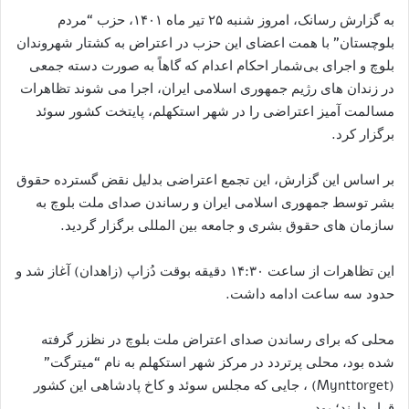
به گزارش رسانک، امروز شنبه ٢۵ تیر ماه ۱۴۰۱، حزب “مردم
بلوچستان” با همت اعضای این حزب در اعتراض به کشتار شهروندان
بلوچ و اجرای بی‌شمار احکام اعدام که گاهاً به صورت دسته جمعی
در زندان های رژیم جمهوری اسلامی ایران، اجرا می شوند تظاهرات
مسالمت آمیز اعتراضی را در شهر استکهلم، پايتخت کشور سوئد
برگزار کرد.
بر اساس این گزارش، این تجمع اعتراضی بدلیل نقض گسترده حقوق
بشر توسط جمهوری اسلامی ايران و رساندن صدای ملت بلوچ به
سازمان های حقوق بشری و جامعه بین المللی برگزار گردید.
این تظاهرات از ساعت ١۴:٣٠ دقیقه بوقت دُزاپ (زاهدان) آغاز شد و
حدود سه ساعت ادامه داشت.
محلی که برای رساندن صدای اعتراض ملت بلوچ در نظزر گرفته
شده بود، محلی پرتردد در مرکز شهر استکهلم به نام “میترگت”
(Mynttorget) ، جایی که مجلس سوئد و کاخ پادشاهی این کشور
قرار دارند؛ بود.