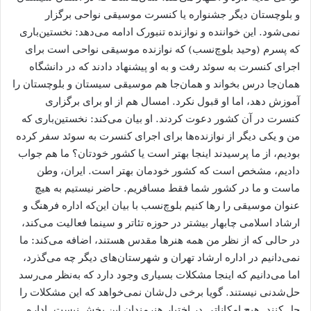
و بلوچستان دیگر جشنواره یا کنسرت موسیقی نواحی برگزار
نمی‌شود. این خواننده و نوازنده تنبورک ادامه می‌دهد: نخستین‌باری
که پسرم (وحید بلوچ‌نسب) که نوازنده موسیقی نواحی است برای
اجرای کنسرت به سوئد رفت و به او پیشنهاد دادند که در دانشگاه
همان‌جا درس بخواند و همان‌جا هم موسیقی سیستان و بلوچستان را
آموزش دهد، اما او قبول نکرد. امسال هم از او برای برگزاری
کنسرت در آن کشور دعوت کردند. او بیان می‌کند: نخستین‌باری که
من و یکی دیگر از نوازنده‌ها برای اجرای کنسرت به سوئد سفر کرده
بودیم، از ما پرسیدند اینجا بهتر است یا کشور خودتان؟ ما هم جواب
دادیم، مشخص است که کشور خودمان بهتر است. ایران، وطن
ماست و ما در کشور شما فقط مسافریم. حاضر نیستیم به هیچ
عنوان موسیقی را رها کنیم بلوچ‌نسب با بیان این‌که اداره فرهنگ و
ارشاد اسلامی چابهار بیشتر در حوزه تئاتر و سینما فعالیت می‌کند،
در حالی که از نظر من همه هنرها مقدس هستند، اضافه می‌کند: ما
نمی‌دانیم در اداره ارشاد تهران و شهرستان‌های دیگر چه می‌گذرد،
اما می‌دانیم که اینجا مشکلات بسیاری وجود دارد که به‌نظر می‌رسد
حل‌شدنی نیستند. گویا برخی دل‌شان نمی‌خواهد که این مشکلات را
حل کنند. هیچ امکاناتی در اختیار هنرمندان این بخش نیست. اداره