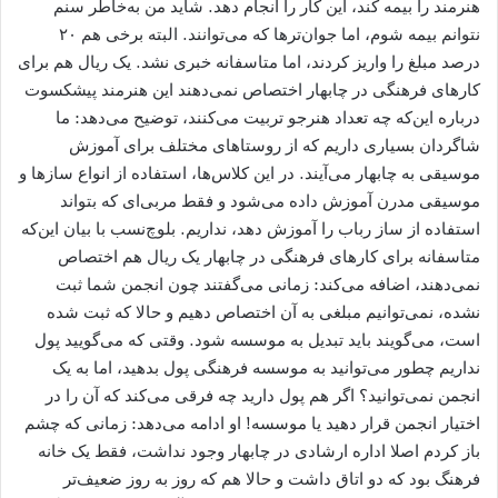
هنرمند را بیمه کند، این کار را انجام دهد. شاید من به‌خاطر سنم
نتوانم بیمه شوم، اما جوان‌ترها که می‌توانند. البته برخی هم ۲۰
درصد مبلغ را واریز کردند، اما متاسفانه خبری نشد. یک ریال هم برای
کارهای فرهنگی در چابهار اختصاص نمی‌دهند این هنرمند پیشکسوت
درباره این‌که چه تعداد هنرجو تربیت می‌کنند، توضیح می‌دهد: ما
شاگردان بسیاری داریم که از روستاهای مختلف برای آموزش
موسیقی به چابهار می‌آیند. در این کلاس‌ها، استفاده از انواع سازها و
موسیقی مدرن آموزش داده می‌شود و فقط مربی‌ای که بتواند
استفاده از ساز رباب را آموزش دهد، نداریم. بلوچ‌نسب با بیان این‌که
متاسفانه برای کارهای فرهنگی در چابهار یک ریال هم اختصاص
نمی‌دهند، اضافه می‌کند: زمانی می‌گفتند چون انجمن شما ثبت
نشده، نمی‌توانیم مبلغی به آن اختصاص دهیم و حالا که ثبت شده
است، می‌گویند باید تبدیل به موسسه شود. وقتی که می‌گویید پول
نداریم چطور می‌توانید به موسسه فرهنگی پول بدهید، اما به یک
انجمن نمی‌توانید؟ اگر هم پول دارید چه فرقی می‌کند که آن را در
اختیار انجمن قرار دهید یا موسسه! او ادامه می‌دهد: زمانی که چشم
باز کردم اصلا اداره ارشادی در چابهار وجود نداشت، فقط یک خانه
فرهنگ بود که دو اتاق داشت و حالا هم که روز به روز ضعیف‌تر