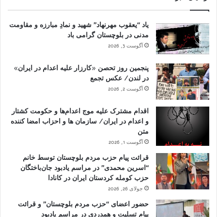
یاد “یعقوب مهرنهاد” شهید و نمادِ مبارزه و مقاومت
مدنی در بلوچستان گرامی باد
آگوست 3, 2026
پنجمین روز تحصن «کارزار علیه اعدام در ایران»
در لندن/ عکس تجمع
آگوست 2, 2026
اقدام مشترک علیه موج اعدام‌ها و حکومت کشتار
و اعدام در ایران/ سازمان ها و احزاب امضا کننده
متن
آگوست 1, 2026
قرائت پیام حزب مردم بلوچستان توسط خانم
“اسرین محمدی” در مراسم یادبود جان‌باختگان
حزب کومله کردستان ایران در کانادا
جولای 26, 2026
حضور اعضای “حزب مردم بلوچستان” و قرائت
پیام تسلیت و همدردی در مراسم یادبود