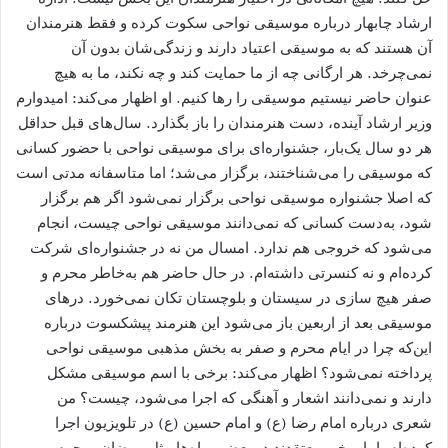
ارشاد چابهار درباره موسیقی نواحی سکوت کرده و فقط هنرمندان
آن هستند که به موسیقی اعتیاد دارند و زندگی‌شان بدون آن
نمی‌چرخد. هر ارگانی چه از ما حمایت کند و چه نکند، ما به هیچ
عنوان حاضر نیستیم موسیقی را رها کنیم. او اظهار می‌کند: امیدوارم
وزیر ارشاد آینده، دست هنرمندان را باز بگذارد. سال‌های قبل حداقل
هر دو سال یک‌بار، جشنواره‌ای برای موسیقی نواحی با حضور کسانی
که موسیقی را می‌شناختند، برگزار ‌می‌شد؛ اما متاسفانه مدتی است
که اصلا جشنواره موسیقی نواحی برگزار نمی‌شود اگر هم برگزار
شود، به‌دست کسانی که نمی‌دانند موسیقی نواحی چیست، انجام
می‌شود که خروجی هم ندارد. امسال من نه در جشنواره‌ای شرکت
کرده‌ام و نه کنسرتی داشته‌ام. در حال حاضر هم به‌خاطر محرم و
صفر هیچ سازی در سیستان و بلوچستان تکان نمی‌خورد. درهای
موسیقی بعد از اربعین باز می‌شود این هنرمند پیشکسوت درباره
این‌که چرا در ایام محرم و صفر به بخش مذهبی موسیقی نواحی
پرداخته نمی‌شود؟ اظهار می‌کند: برخی با اسم موسیقی مشکل
دارند و نمی‌دانند اشعار و آهنگی که اجرا می‌شود، چیست؟ من
شعری درباره امام رضا (ع) و امام حسین (ع) در تلویزیون اجرا
کرده‌ام، اما برخی معتقدند در بعضی ماه‌ها مثل رمضان، محرم و