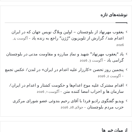
نوشته‌های تازه
یعقوب مهرنهاد از بلوچستان – اولین وبلاگ نویس جهان که در ایران
اعدام شد/ گزارش از تلویزیون “رُژن” راجع به زنده یاد
آگوست 4,
2026
یاد “یعقوب مهرنهاد” شهید و نمادِ مبارزه و مقاومت مدنی در بلوچستان
گرامی باد
آگوست 3, 2026
پنجمین روز تحصن «کارزار علیه اعدام در ایران» در لندن/ عکس تجمع
آگوست 2, 2026
اقدام مشترک علیه موج اعدام‌ها و حکومت کشتار و اعدام در ایران/
سازمان ها و احزاب امضا کننده متن
آگوست 1, 2026
ویدیو گفتگوی رادیو فردا با آقای رحیم بندوئی عضو شورای مرکزی
حزب مردم بلوچستان
جولای 28, 2026
از میان خبر ها