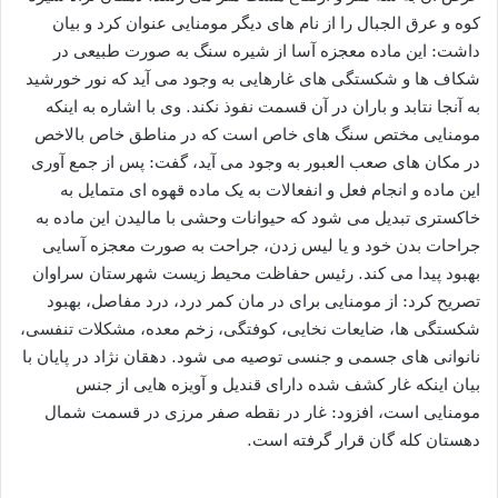
کوه و عرق الجبال را از نام های دیگر مومنایی عنوان کرد و بیان
داشت: این ماده معجزه آسا از شیره سنگ به صورت طبیعی در
شکاف ها و شکستگی های غارهایی به وجود می آید که نور خورشید
به آنجا نتابد و باران در آن قسمت نفوذ نکند. وی با اشاره به اینکه
مومنایی مختص سنگ های خاص است که در مناطق خاص بالاخص
در مکان های صعب العبور به وجود می آید، گفت: پس از جمع آوری
این ماده و انجام فعل و انفعالات به یک ماده قهوه ای متمایل به
خاکستری تبدیل می شود که حیوانات وحشی با مالیدن این ماده به
جراحات بدن خود و یا لیس زدن، جراحت به صورت معجزه آسایی
بهبود پیدا می کند. رئیس حفاظت محیط زیست شهرستان سراوان
تصریح کرد: از مومنایی برای در مان کمر درد، درد مفاصل، بهبود
شکستگی ها، ضایعات نخایی، کوفتگی، زخم معده، مشکلات تنفسی،
نانوانی های جسمی و جنسی توصیه می شود. دهقان نژاد در پایان با
بیان اینکه غار کشف شده دارای قندیل و آویزه هایی از جنس
مومنایی است، افزود: غار در نقطه صفر مرزی در قسمت شمال
دهستان کله گان قرار گرفته است.