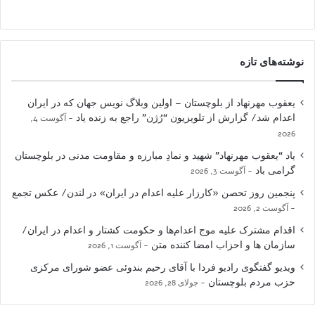
نوشته‌های تازه
یعقوب مهرنهاد از بلوچستان – اولین وبلاگ نویس جهان که در ایران
اعدام شد/ گزارش از تلویزیون “رُژن” راجع به زنده یاد
آگوست 4,
2026
یاد “یعقوب مهرنهاد” شهید و نمادِ مبارزه و مقاومت مدنی در بلوچستان
گرامی باد
آگوست 3, 2026
پنجمین روز تحصن «کارزار علیه اعدام در ایران» در لندن/ عکس تجمع
آگوست 2, 2026
اقدام مشترک علیه موج اعدام‌ها و حکومت کشتار و اعدام در ایران/
سازمان ها و احزاب امضا کننده متن
آگوست 1, 2026
ویدیو گفتگوی رادیو فردا با آقای رحیم بندوئی عضو شورای مرکزی
حزب مردم بلوچستان
جولای 28, 2026