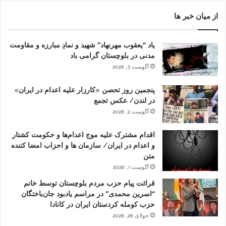
از میان خبر ها
یاد “یعقوب مهرنهاد” شهید و نمادِ مبارزه و مقاومت
مدنی در بلوچستان گرامی باد
آگوست 3, 2026
پنجمین روز تحصن «کارزار علیه اعدام در ایران»
در لندن/ عکس تجمع
آگوست 2, 2026
اقدام مشترک علیه موج اعدام‌ها و حکومت کشتار
و اعدام در ایران/ سازمان ها و احزاب امضا کننده
متن
آگوست 1, 2026
قرائت پیام حزب مردم بلوچستان توسط خانم
“اسرین محمدی” در مراسم یادبود جان‌باختگان
حزب کومله کردستان ایران در کانادا
جولای 26, 2026