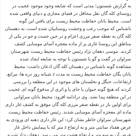
به گزارش شستون؛ مدتی است که شایعه وجود موجود عجیب در
روستای کله گان نقل محافل در فضای مجازی و دنیای واقعی شده
است. محیط بانان حفاظت محیط زیست برای یافتن این گونه
ناشناس که موجب رعب و وحشت روستاییان شده است، به دهستان
کله گان به نقطه صفر مرزی اعزام و در حین جست و جو در یکی از
مناطق این روستا غاری پر از ماده معجزه آسای مومنایی کشف
کردند. موسی دهقان نژاد رئیس حفاظت محیط زیست شهرستان
سراوان در گفت و گو با شستون با توجه به شایعه ایجاد شده
مشاهده گونه ناشناس در دهستان کله گان اذعان داشت: محیط
بانان یگان حفاظت محیط زیست به مدت 2 شبانه روز دره ها، مراتع،
ارتفاعات، جنگل و نخلستان های موجود در این منطقه را بررسی
کردند که هیچ گونه حیوان یا جای پا و اثری از مدفوع گونه ای عجیب
در این منطقه پیدا نشد. وی درادامه افزود: محیط بانان سراوانی
برای اولین بار در نقطه صفر مرزی کله گان موفق به کشف غار داری
ماده ای معجزه آسای مومنایی شدند. رئیس حفاظت محیط زیست
شهرستان سراوان خاطر نشان کرد: این غار داری دهنه ای ورودی به
عرض هفتاد سانتی متر و به ارتفاع 2 متر که با پیمایش داخل غار
عرض آن به سه متر و ارتفاع هشت متر می رسد. دهقان نژاد شیره