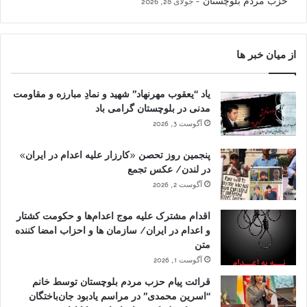
حزب مردم بلوچستان
جولای 28, 2026
از میان خبر ها
یاد “یعقوب مهرنهاد” شهید و نمادِ مبارزه و مقاومت
مدنی در بلوچستان گرامی باد
آگوست 3, 2026
پنجمین روز تحصن «کارزار علیه اعدام در ایران»
در لندن/ عکس تجمع
آگوست 2, 2026
اقدام مشترک علیه موج اعدام‌ها و حکومت کشتار
و اعدام در ایران/ سازمان ها و احزاب امضا کننده
متن
آگوست 1, 2026
قرائت پیام حزب مردم بلوچستان توسط خانم
“اسرین محمدی” در مراسم یادبود جان‌باختگان