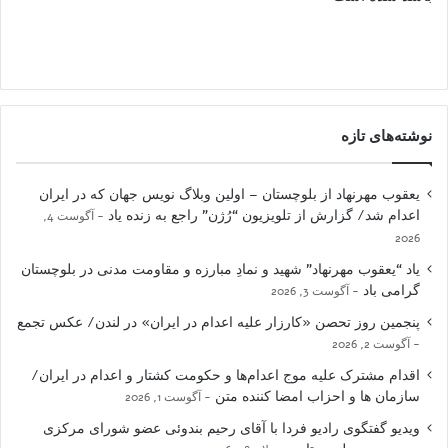
نوشته‌های تازه
یعقوب مهرنهاد از بلوچستان – اولین وبلاگ نویس جهان که در ایران
اعدام شد/ گزارش از تلویزیون “رُژن” راجع به زنده یاد
آگوست 4,
2026
یاد “یعقوب مهرنهاد” شهید و نمادِ مبارزه و مقاومت مدنی در بلوچستان
گرامی باد
آگوست 3, 2026
پنجمین روز تحصن «کارزار علیه اعدام در ایران» در لندن/ عکس تجمع
آگوست 2, 2026
اقدام مشترک علیه موج اعدام‌ها و حکومت کشتار و اعدام در ایران/
سازمان ها و احزاب امضا کننده متن
آگوست 1, 2026
ویدیو گفتگوی رادیو فردا با آقای رحیم بندوئی عضو شورای مرکزی