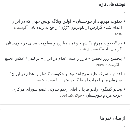
نوشته‌های تازه
یعقوب مهرنهاد از بلوچستان – اولین وبلاگ نویس جهان که در ایران
اعدام شد/ گزارش از تلویزیون “رُژن” راجع به زنده یاد
آگوست 4,
2026
یاد “یعقوب مهرنهاد” شهید و نمادِ مبارزه و مقاومت مدنی در بلوچستان
گرامی باد
آگوست 3, 2026
پنجمین روز تحصن «کارزار علیه اعدام در ایران» در لندن/ عکس تجمع
آگوست 2, 2026
اقدام مشترک علیه موج اعدام‌ها و حکومت کشتار و اعدام در ایران/
سازمان ها و احزاب امضا کننده متن
آگوست 1, 2026
ویدیو گفتگوی رادیو فردا با آقای رحیم بندوئی عضو شورای مرکزی
حزب مردم بلوچستان
جولای 28, 2026
از میان خبر ها