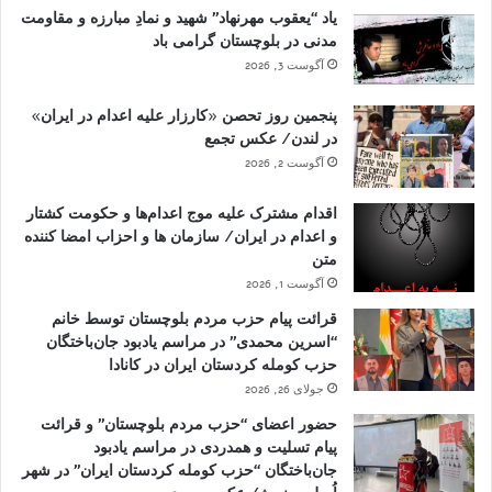
یاد “یعقوب مهرنهاد” شهید و نمادِ مبارزه و مقاومت
مدنی در بلوچستان گرامی باد
آگوست 3, 2026
پنجمین روز تحصن «کارزار علیه اعدام در ایران»
در لندن/ عکس تجمع
آگوست 2, 2026
اقدام مشترک علیه موج اعدام‌ها و حکومت کشتار
و اعدام در ایران/ سازمان ها و احزاب امضا کننده
متن
آگوست 1, 2026
قرائت پیام حزب مردم بلوچستان توسط خانم
“اسرین محمدی” در مراسم یادبود جان‌باختگان
حزب کومله کردستان ایران در کانادا
جولای 26, 2026
حضور اعضای “حزب مردم بلوچستان” و قرائت
پیام تسلیت و همدردی در مراسم یادبود
جان‌باختگان “حزب کومله کردستان ایران” در شهر