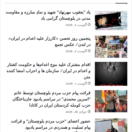
یاد “یعقوب مهرنهاد” شهید و نمادِ مبارزه و مقاومت
مدنی در بلوچستان گرامی باد
آگوست 3, 2026
پنجمین روز تحصن «کارزار علیه اعدام در ایران»
در لندن/ عکس تجمع
آگوست 2, 2026
اقدام مشترک علیه موج اعدام‌ها و حکومت کشتار
و اعدام در ایران/ سازمان ها و احزاب امضا کننده
متن
آگوست 1, 2026
قرائت پیام حزب مردم بلوچستان توسط خانم
“اسرین محمدی” در مراسم یادبود جان‌باختگان
حزب کومله کردستان ایران در کانادا
جولای 26, 2026
حضور اعضای “حزب مردم بلوچستان” و قرائت
پیام تسلیت و همدردی در مراسم یادبود