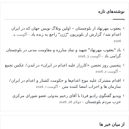
نوشته‌های تازه
یعقوب مهرنهاد از بلوچستان – اولین وبلاگ نویس جهان که در ایران
اعدام شد/ گزارش از تلویزیون “رُژن” راجع به زنده یاد
آگوست 4,
2026
یاد “یعقوب مهرنهاد” شهید و نمادِ مبارزه و مقاومت مدنی در بلوچستان
گرامی باد
آگوست 3, 2026
پنجمین روز تحصن «کارزار علیه اعدام در ایران» در لندن/ عکس تجمع
آگوست 2, 2026
اقدام مشترک علیه موج اعدام‌ها و حکومت کشتار و اعدام در ایران/
سازمان ها و احزاب امضا کننده متن
آگوست 1, 2026
ویدیو گفتگوی رادیو فردا با آقای رحیم بندوئی عضو شورای مرکزی
حزب مردم بلوچستان
جولای 28, 2026
از میان خبر ها