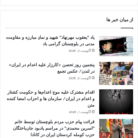
از میان خبر ها
یاد “یعقوب مهرنهاد” شهید و نمادِ مبارزه و مقاومت
مدنی در بلوچستان گرامی باد
آگوست 3, 2026
پنجمین روز تحصن «کارزار علیه اعدام در ایران»
در لندن/ عکس تجمع
آگوست 2, 2026
اقدام مشترک علیه موج اعدام‌ها و حکومت کشتار
و اعدام در ایران/ سازمان ها و احزاب امضا کننده
متن
آگوست 1, 2026
قرائت پیام حزب مردم بلوچستان توسط خانم
“اسرین محمدی” در مراسم یادبود جان‌باختگان
حزب کومله کردستان ایران در کانادا