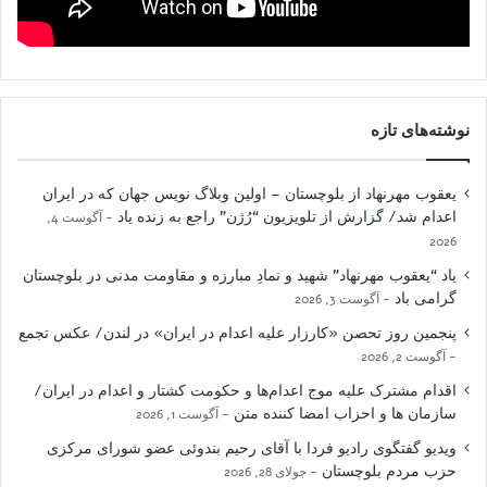
نوشته‌های تازه
یعقوب مهرنهاد از بلوچستان – اولین وبلاگ نویس جهان که در ایران
اعدام شد/ گزارش از تلویزیون “رُژن” راجع به زنده یاد
آگوست 4,
2026
یاد “یعقوب مهرنهاد” شهید و نمادِ مبارزه و مقاومت مدنی در بلوچستان
گرامی باد
آگوست 3, 2026
پنجمین روز تحصن «کارزار علیه اعدام در ایران» در لندن/ عکس تجمع
آگوست 2, 2026
اقدام مشترک علیه موج اعدام‌ها و حکومت کشتار و اعدام در ایران/
سازمان ها و احزاب امضا کننده متن
آگوست 1, 2026
ویدیو گفتگوی رادیو فردا با آقای رحیم بندوئی عضو شورای مرکزی
حزب مردم بلوچستان
جولای 28, 2026