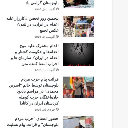
بلوچستان گرامی باد
آگوست 3, 2026
پنجمین روز تحصن «کارزار علیه
اعدام در ایران» در لندن/
عکس تجمع
آگوست 2, 2026
اقدام مشترک علیه موج
اعدام‌ها و حکومت کشتار و
اعدام در ایران/ سازمان ها و
احزاب امضا کننده متن
آگوست 1, 2026
قرائت پیام حزب مردم
بلوچستان توسط خانم “اسرین
محمدی” در مراسم یادبود
جان‌باختگان حزب کومله
کردستان ایران در کانادا
جولای 26, 2026
حضور اعضای “حزب مردم
بلوچستان” و قرائت پیام تسلیت