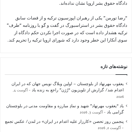
دادگاه حقوق بشر اروپا نشان نداده‌اند.
“رضا تورمن” یکی از رهبران اپوزسیون ترکیه و از قضات سابق
دادگاه حقوق بشر در استراسبورگ در گفت و گو با روزنامه “طرف”
ترکیه هشدار داده است که در صورت اجرا نکردن حکم دادگاه از
سوی آنکارا این خطر وجود دارد که شورای اروپا ترکیه را تحریم کند.
نوشته‌های تازه
یعقوب مهرنهاد از بلوچستان – اولین وبلاگ نویس جهان که در ایران
اعدام شد/ گزارش از تلویزیون “رُژن” راجع به زنده یاد
آگوست 4,
2026
یاد “یعقوب مهرنهاد” شهید و نمادِ مبارزه و مقاومت مدنی در بلوچستان
گرامی باد
آگوست 3, 2026
پنجمین روز تحصن «کارزار علیه اعدام در ایران» در لندن/ عکس تجمع
آگوست 2, 2026