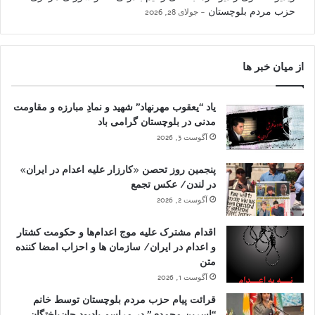
حزب مردم بلوچستان
جولای 28, 2026
از میان خبر ها
یاد “یعقوب مهرنهاد” شهید و نمادِ مبارزه و مقاومت
مدنی در بلوچستان گرامی باد
آگوست 3, 2026
پنجمین روز تحصن «کارزار علیه اعدام در ایران»
در لندن/ عکس تجمع
آگوست 2, 2026
اقدام مشترک علیه موج اعدام‌ها و حکومت کشتار
و اعدام در ایران/ سازمان ها و احزاب امضا کننده
متن
آگوست 1, 2026
قرائت پیام حزب مردم بلوچستان توسط خانم
“اسرین محمدی” در مراسم یادبود جان‌باختگان