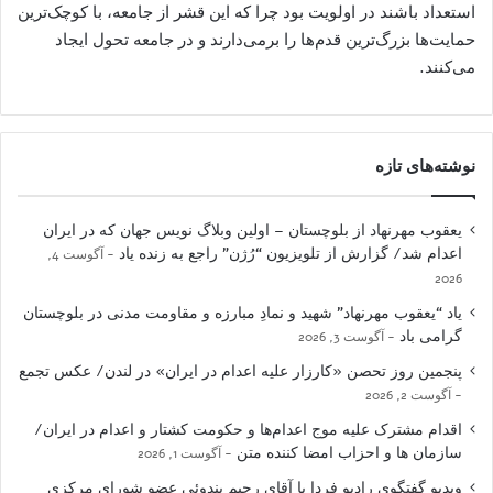
استعداد باشند در اولویت بود چرا که این قشر از جامعه، با کوچک‌ترین
حمایت‌ها بزرگ‌ترین قدم‌ها را برمی‌دارند و در جامعه تحول ایجاد
می‌کنند.
نوشته‌های تازه
یعقوب مهرنهاد از بلوچستان – اولین وبلاگ نویس جهان که در ایران
اعدام شد/ گزارش از تلویزیون “رُژن” راجع به زنده یاد
آگوست 4,
2026
یاد “یعقوب مهرنهاد” شهید و نمادِ مبارزه و مقاومت مدنی در بلوچستان
گرامی باد
آگوست 3, 2026
پنجمین روز تحصن «کارزار علیه اعدام در ایران» در لندن/ عکس تجمع
آگوست 2, 2026
اقدام مشترک علیه موج اعدام‌ها و حکومت کشتار و اعدام در ایران/
سازمان ها و احزاب امضا کننده متن
آگوست 1, 2026
ویدیو گفتگوی رادیو فردا با آقای رحیم بندوئی عضو شورای مرکزی