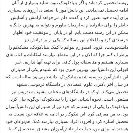
روستا تحصیل کرده‌اند و اگر بنیادکودک نبود، شاید بسیاری از آنان
ادامه تحصیل نمی‌دادند. این دانش‌آموز با استعداد، آرزوهای بسیاری
برای آینده خود تصور کرد و گفت: دلم می‌خواهد آرامش و آسایش
خاطر را برای خانواده‌ام به ارمغان بیاورم و بتوانم به بهترین جایگاه
ممکن در این رشته دست یابم. او در پایان از موفقیت خود اظهار
خرسندی کرد و با اعلام این مساله که یکی از برادرانش نیز
دانشجوست، افزود: امیدوارم بتوانم با کمک بنیادکودک، مشکلاتم را
برطرف کنم چرا که الان و در این مقطع، نیازمند امکانات و کتاب‌های
بسیاری هستیم و متاسفانه پول کافی برای تهیه آنها نداریم. خبر
قبولی این دانش‌آموز، بهترین خبری بود که شنیدم یکی از همیاران
این دانش‌آموز بورسیه شده بنیادکودک، دانشجویی 34 ساله است که
در سال آخر دکتری علوم اقتصادی در دانشگاه فردوسی مشهد
تحصیل می‌کند. او که در دانشگاه‌های مختلف مشهد به تدریس نیز
مشغول است، نحوه آشنایی خود را با بنیادکودک این‌گونه بیان کرد:
بنیادکودک را یکی از دوستانم که خود نیز از همیاران این دانش‌آموزان
بود، به من معرفی کرد. این نیکوکار در ادامه به علاقه خود نسبت به
تحصیل اشاره کرد و افزود: افراد بسیاری نیازمند کمک هم‌نوعان خود
هستند اما برای من، حمایت از دانش‌آموزان مشتاق به تحصیل که با