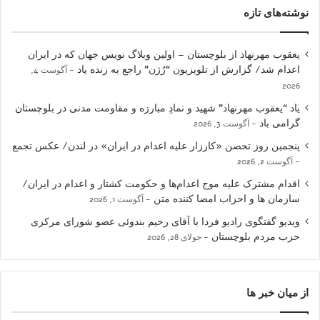
نوشته‌های تازه
یعقوب مهرنهاد از بلوچستان – اولین وبلاگ نویس جهان که در ایران
اعدام شد/ گزارش از تلویزیون “رُژن” راجع به زنده یاد
آگوست 4,
2026
یاد “یعقوب مهرنهاد” شهید و نمادِ مبارزه و مقاومت مدنی در بلوچستان
گرامی باد
آگوست 3, 2026
پنجمین روز تحصن «کارزار علیه اعدام در ایران» در لندن/ عکس تجمع
آگوست 2, 2026
اقدام مشترک علیه موج اعدام‌ها و حکومت کشتار و اعدام در ایران/
سازمان ها و احزاب امضا کننده متن
آگوست 1, 2026
ویدیو گفتگوی رادیو فردا با آقای رحیم بندوئی عضو شورای مرکزی
حزب مردم بلوچستان
جولای 28, 2026
از میان خبر ها