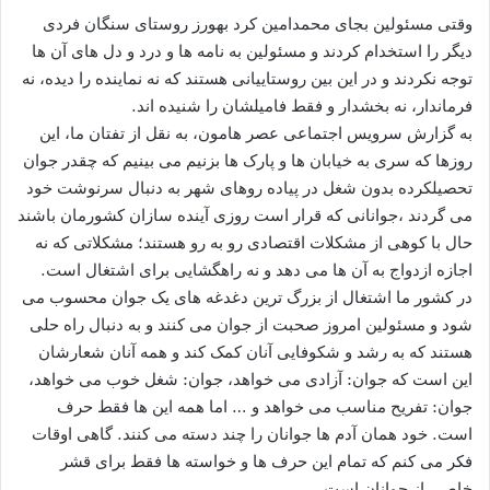
وقتی مسئولین بجای محمدامین کرد بهورز روستای سنگان فردی
دیگر را استخدام کردند و مسئولین به نامه ها و درد و دل های آن ها
توجه نکردند و در این بین روستاییانی هستند که نه نماینده را دیده، نه
فرماندار، نه بخشدار و فقط فامیلشان را شنیده اند.
به گزارش سرویس اجتماعی عصر هامون، به نقل از تفتان ما، این
روزها که سری به خیابان ها و پارک ها بزنیم می بینیم که چقدر جوان
تحصیلکرده بدون شغل در پیاده روهای شهر به دنبال سرنوشت خود
می گردند ،جوانانی که قرار است روزی آینده سازان کشورمان باشند
حال با کوهی از مشکلات اقتصادی رو به رو هستند؛ مشکلاتی که نه
اجازه ازدواج به آن ها می دهد و نه راهگشایی برای اشتغال است.
در کشور ما اشتغال از بزرگ ترین دغدغه های یک جوان محسوب می
شود و مسئولین امروز صحبت از جوان می کنند و به دنبال راه حلی
هستند که به رشد و شکوفایی آنان کمک کند و همه آنان شعارشان
این است که جوان: آزادی می خواهد، جوان: شغل خوب می خواهد،
جوان: تفریح مناسب می خواهد و … اما همه این ها فقط حرف
است. خود همان آدم ها جوانان را چند دسته می کنند. گاهی اوقات
فکر می کنم که تمام این حرف ها و خواسته ها فقط برای قشر
خاصی از جوانان است…