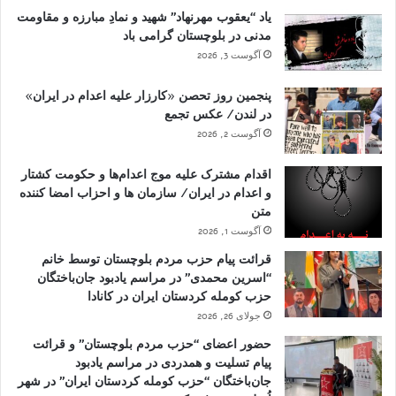
یاد “یعقوب مهرنهاد” شهید و نمادِ مبارزه و مقاومت
مدنی در بلوچستان گرامی باد
آگوست 3, 2026
پنجمین روز تحصن «کارزار علیه اعدام در ایران»
در لندن/ عکس تجمع
آگوست 2, 2026
اقدام مشترک علیه موج اعدام‌ها و حکومت کشتار
و اعدام در ایران/ سازمان ها و احزاب امضا کننده
متن
آگوست 1, 2026
قرائت پیام حزب مردم بلوچستان توسط خانم
“اسرین محمدی” در مراسم یادبود جان‌باختگان
حزب کومله کردستان ایران در کانادا
جولای 26, 2026
حضور اعضای “حزب مردم بلوچستان” و قرائت
پیام تسلیت و همدردی در مراسم یادبود
جان‌باختگان “حزب کومله کردستان ایران” در شهر