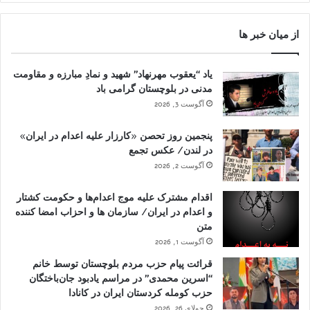
از میان خبر ها
یاد “یعقوب مهرنهاد” شهید و نمادِ مبارزه و مقاومت
مدنی در بلوچستان گرامی باد
آگوست 3, 2026
پنجمین روز تحصن «کارزار علیه اعدام در ایران»
در لندن/ عکس تجمع
آگوست 2, 2026
اقدام مشترک علیه موج اعدام‌ها و حکومت کشتار
و اعدام در ایران/ سازمان ها و احزاب امضا کننده
متن
آگوست 1, 2026
قرائت پیام حزب مردم بلوچستان توسط خانم
“اسرین محمدی” در مراسم یادبود جان‌باختگان
حزب کومله کردستان ایران در کانادا
جولای 26, 2026