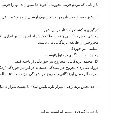
‫تا زمانی که مردم فریب بخورند ، آخوند ها میتوان‌ند انها را فریب 
‫این خبر توسط دوستان من در فیسبوک ارسال شده و عیننا نقل م
درگیری و کشت و کشتار در ایراشهر
مجروحین از طایفه ایرندگانی می باشند
اسامی تیر خوردگان
محمد نور ایرندگانی=مقتول46ساله
لال محمد ایرندگانی= مجروح تیر خوردگی از ناحیه کتف
فرزاد صابری=مجروح خراشیدگی جمجمه در اثر تیر خوردگی(رهگذر) 24
مجیب الرحمان ایرندگانی=مجروح خراشیدگی مچ دست 10 ساله
· 2خدابخش برهانزهی اشرار تازه تامین شده با هشت نفراز فامیلاش در ایرانشهر چند ساعت پیش کشته شدند
بازهم درگیری درمسیر ایرانشهر به ابتر