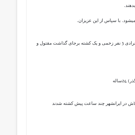
بدهند.
یشود. با سپاس از این عزیزان.
دقایقی پیش در کبابی واقع در فلکه خاش ایراشهر با تیر اندازی افرادی 3 نفر زخمی و یک کشته برجای گذاشت مقتول و
ساله